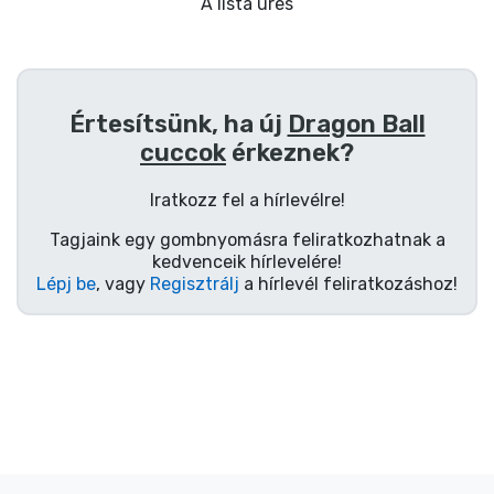
Ajándékkártya
A lista üres
Szállítás és fizetés
Értesítsünk, ha új
Dragon Ball
Sorozatos cuccok
cuccok
érkeznek?
Filmes cuccok
Iratkozz fel a hírlevélre!
Tagjaink egy gombnyomásra feliratkozhatnak a
Mesés cuccok
kedvenceik hírlevelére!
Lépj be
, vagy
Regisztrálj
a hírlevél feliratkozáshoz!
Animés cuccok
Gamer cuccok
Sportos cuccok