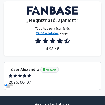
Zenés cuccok
Terméktípusok
„Megbízható, ajánlott”
Több tízezer vásárlás és
Márkák
10734 értékelés
alapján
4.93 / 5
Tősér Alexandra
Vásárló
2026. 08. 07.
Vissza a lap tetejére