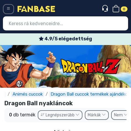
0
Menü
4.9/5 elégedettség
Belépés
Regisztráció
Legújabb cuccok
Akciós ajánlatok
Express szállítás
se
Animés cuccok
Dragon Ball cuccok termékek ajándékok
Dragon Ball nyakláncok
Előrendelhető cuccok
0
db termék
Legnépszerűbb
Márkák
Nem
Outlet cuccok