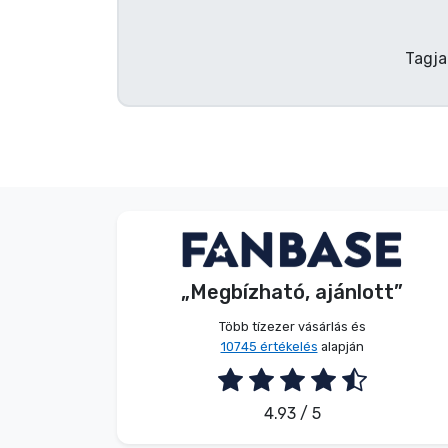
Terméktípusok
Tagja
Márkák
Név nélkül
Vásárló
„Megbízható, ajánlott”
2026. 08. 08.
Több tízezer vásárlás és
10745 értékelés
alapján
4.93 / 5