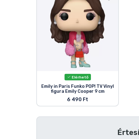
Szállítás és fizetés
Sorozatos cuccok
Filmes cuccok
Mesés cuccok
Animés cuccok
Elérhető
Emily in Paris Funko POP! TV Vinyl
figura Emily Cooper 9 cm
Gamer cuccok
6 490 Ft
Sportos cuccok
Zenés cuccok
Értes