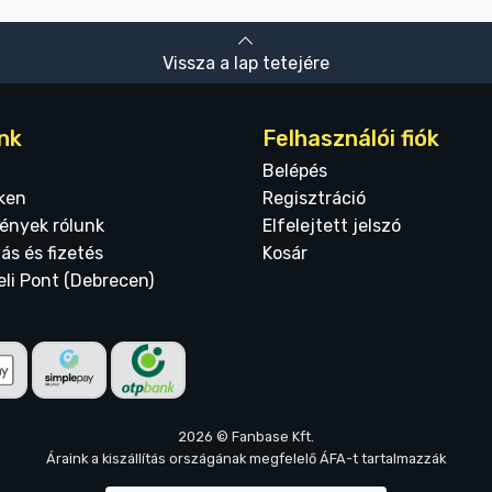
Vissza a lap tetejére
nk
Felhasználói fiók
Belépés
ken
Regisztráció
ények rólunk
Elfelejtett jelszó
tás és fizetés
Kosár
eli Pont (Debrecen)
2026 © Fanbase Kft.
Áraink a kiszállítás országának megfelelő ÁFA-t tartalmazzák