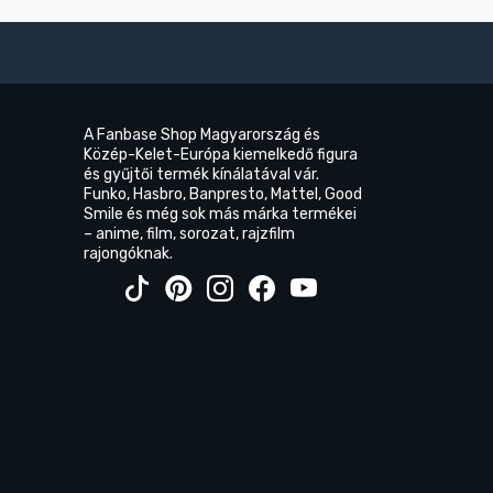
A Fanbase Shop Magyarország és
Közép-Kelet-Európa kiemelkedő figura
és gyűjtői termék kínálatával vár.
Funko, Hasbro, Banpresto, Mattel, Good
Smile és még sok más márka termékei
– anime, film, sorozat, rajzfilm
rajongóknak.