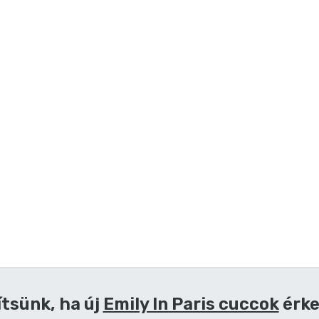
ítsünk, ha új
Emily In Paris cuccok
érke