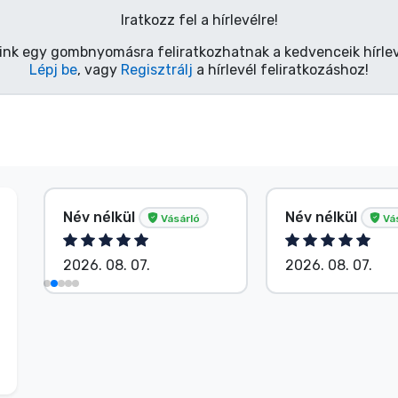
Iratkozz fel a hírlevélre!
ink egy gombnyomásra feliratkozhatnak a kedvenceik hírlev
Lépj be
, vagy
Regisztrálj
a hírlevél feliratkozáshoz!
Név nélkül
Név nélkül
Vásárló
Vá
2026. 08. 07.
2026. 08. 07.