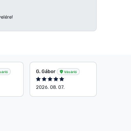
elére!
G. Gábor
P. Veron
sárló
Vásárló
2026. 08. 07.
2026. 08.