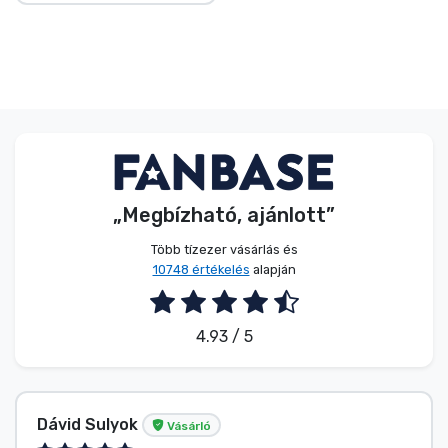
„Megbízható, ajánlott”
Több tízezer vásárlás és
10748 értékelés
alapján
4.93 / 5
Dávid Sulyok
Vásárló