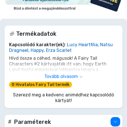
Termékadatok
Kapcsolódó karakter(ek)
:
Lucy Heartfilia
,
Natsu
Dragneel
,
Happy
,
Erza Scarlet
Hívd össze a céhed, mágusok! A Fairy Tail
Characters #2 kártyajáték itt van, hogy Earth
Land tiszta mágiájával lobbantsa lángra a
játékestéiteket. Keverd meg Natsut, Lucyt, Erzát
Tovább olvasom
és kedvenc céhed más ikonikus varázslóit! Mavis
© Hivatalos Fairy Tail termék
éles eszével stratégizálsz, vagy Natsu
megállíthatatlan, tüzes szellemét szabadítod fel?
Szerezd meg a kedvenc animédhez kapcsolódó
Minden leosztás egy izgalmas, új küldetés a
kártyát!
dicsőségért. Kezdődjenek a Nagy Mágia Játékok az
asztalodnál, és bizonyítsd be, ki a legerősebb
mágus mind közül!
Paraméterek