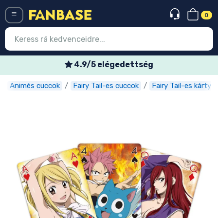
0
Menü
4.9/5 elégedettség
Animés cuccok
Fairy Tail-es cuccok
Fairy Tail-es kártyá
Belépés
Regisztráció
Legújabb cuccok
Akciós ajánlatok
Express szállítás
Előrendelhető cuccok
Outlet cuccok