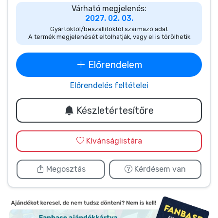
Zenés cuccok
Várható megjelenés:
2027. 02. 03.
Gyártóktól/beszállítóktól származó adat
Terméktípusok
A termék megjelenését eltolhatják, vagy el is törölhetik
Márkák
Előrendelem
Előrendelés feltételei
Készletértesítőre
Kívánságlistára
Megosztás
Kérdésem van