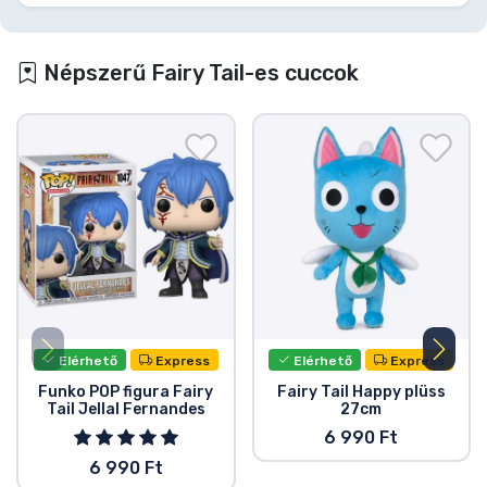
Népszerű Fairy Tail-es cuccok
Elérhető
Express
Elérhető
Express
Funko POP figura Fairy
Fairy Tail Happy plüss
Tail Jellal Fernandes
27cm
6 990 Ft
6 990 Ft