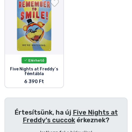
Ajándékkártya
Szállítás és fizetés
Sorozatos cuccok
Filmes cuccok
Elérhető
Mesés cuccok
Five Nights at Freddy´s
fémtábla
6 390 Ft
Animés cuccok
Gamer cuccok
Értesítsünk, ha új
Five Nights at
Sportos cuccok
Freddy's cuccok
érkeznek?