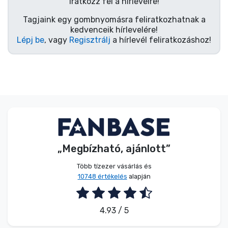
Zenés cuccok
Iratkozz fel a hírlevélre!
Tagjaink egy gombnyomásra feliratkozhatnak a
kedvenceik hírlevelére!
Terméktípusok
Lépj be
, vagy
Regisztrálj
a hírlevél feliratkozáshoz!
Márkák
„Megbízható, ajánlott”
Több tízezer vásárlás és
10748 értékelés
alapján
4.93 / 5