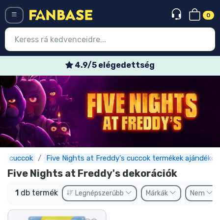
0
Menü
4.9/5 elégedettség
Belépés
Regisztráció
Legújabb cuccok
Akciós ajánlatok
Express szállítás
er cuccok
Five Nights at Freddy's cuccok termékek ajándékok
Five Nights at Freddy's dekorációk
Előrendelhető cuccok
1
db termék
Legnépszerűbb
Márkák
Nem
Outlet cuccok