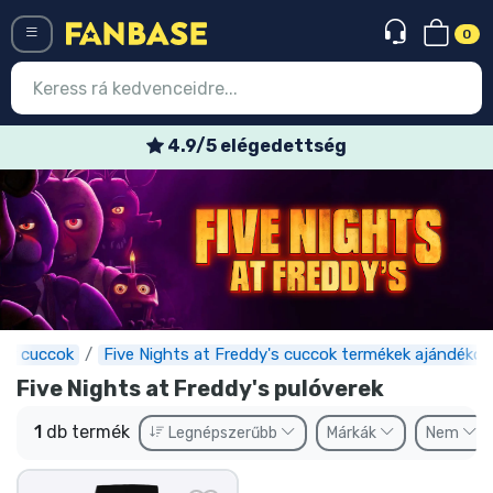
0
Menü
4.9/5 elégedettség
Belépés
Regisztráció
Legújabb cuccok
Akciós ajánlatok
Express szállítás
er cuccok
Five Nights at Freddy's cuccok termékek ajándékok
Five Nights at Freddy's pulóverek
Előrendelhető cuccok
1
db termék
Legnépszerűbb
Márkák
Nem
Outlet cuccok