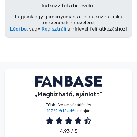
Zenés cuccok
Iratkozz fel a hírlevélre!
Tagjaink egy gombnyomásra feliratkozhatnak a
Terméktípusok
kedvenceik hírlevelére!
Lépj be
, vagy
Regisztrálj
a hírlevél feliratkozáshoz!
Márkák
„Megbízható, ajánlott”
Több tízezer vásárlás és
10729 értékelés
alapján
4.93 / 5