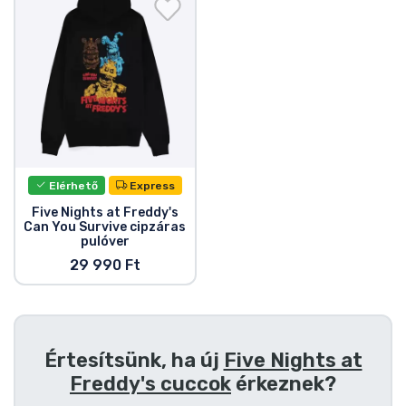
Ajándékkártya
Szállítás és fizetés
Sorozatos cuccok
Filmes cuccok
Elérhető
Express
Mesés cuccok
Five Nights at Freddy's
Can You Survive cipzáras
pulóver
Animés cuccok
29 990 Ft
Gamer cuccok
Sportos cuccok
Értesítsünk, ha új
Five Nights at
Freddy's cuccok
érkeznek?