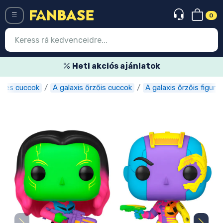
0
Menü
Heti akciós ajánlatok
lmes cuccok
A galaxis őrzőis cuccok
A galaxis őrzőis figurák
Belépés
Regisztráció
Legújabb cuccok
Akciós ajánlatok
Express szállítás
Előrendelhető cuccok
Outlet cuccok