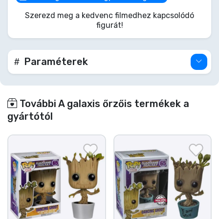
ezzel a dinamikus párossal mindkét világból a
Szerezd meg a kedvenc filmedhez kapcsolódó
legjobbat kapod – vagy inkább a leghalálosabbat?
figurát!
Tedd be ezt a kihagyhatatlan Marvel szettet a
Funko gyűjteményedbe!
Paraméterek
További A galaxis őrzőis termékek a
gyártótól