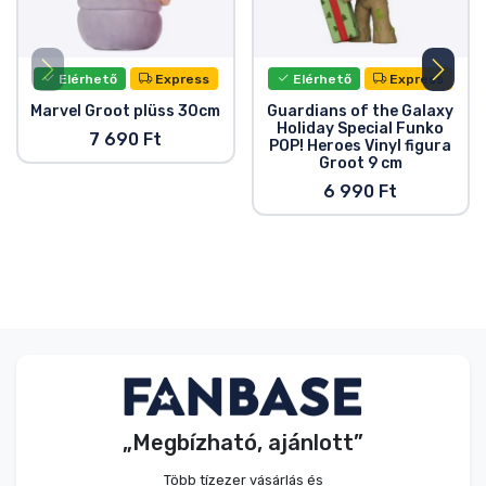
Elérhető
Express
Elérhető
Express
Marvel Groot plüss 30cm
Guardians of the Galaxy
Holiday Special Funko
7 690 Ft
POP! Heroes Vinyl figura
Groot 9 cm
6 990 Ft
„Megbízható, ajánlott”
Több tízezer vásárlás és