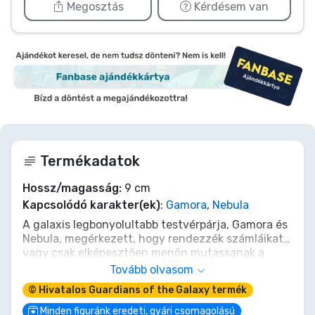
Megosztás
Kérdésem van
Termékadatok
Hossz/magasság:
9 cm
Kapcsolódó karakter(ek)
:
Gamora
,
Nebula
A galaxis legbonyolultabb testvérpárja, Gamora és
Nebula, megérkezett, hogy rendezzék számláikat…
vagy csak elképesztően menőn mutassanak a
polcodon. Ez az exkluzív 2 darabos csomag a
Tovább olvasom
halálos duót lenyűgözően élénk, kibernetikus-
© Hivatalos Guardians of the Galaxy termék
sikkes szerelésben ábrázolja, készen bármilyen
kozmikus összecsapásra. Felejtsd el a választást;
Minden figuránk eredeti, gyári csomagolású