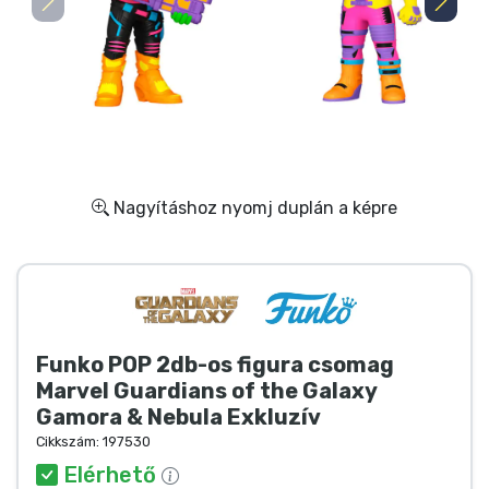
Ajándékkártya
Szállítás és fizetés
Sorozatos cuccok
Filmes cuccok
Nagyításhoz nyomj duplán a képre
Mesés cuccok
Animés cuccok
Funko POP 2db-os figura csomag
Gamer cuccok
Marvel Guardians of the Galaxy
Gamora & Nebula Exkluzív
Sportos cuccok
Cikkszám:
197530
Elérhető