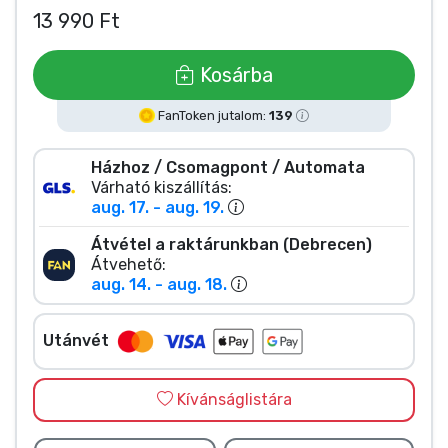
Zenés cuccok
13 990 Ft
Terméktípusok
Kosárba
FanToken jutalom:
139
Márkák
Házhoz / Csomagpont / Automata
Várható kiszállítás:
aug. 17. - aug. 19.
Átvétel a raktárunkban (Debrecen)
Átvehető:
aug. 14. - aug. 18.
Utánvét
Kívánságlistára