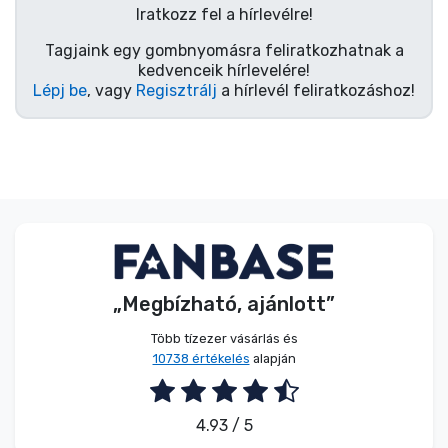
Zenés cuccok
Iratkozz fel a hírlevélre!
Tagjaink egy gombnyomásra feliratkozhatnak a
Terméktípusok
kedvenceik hírlevelére!
Lépj be
, vagy
Regisztrálj
a hírlevél feliratkozáshoz!
Márkák
„Megbízható, ajánlott”
Több tízezer vásárlás és
10738 értékelés
alapján
4.93 / 5