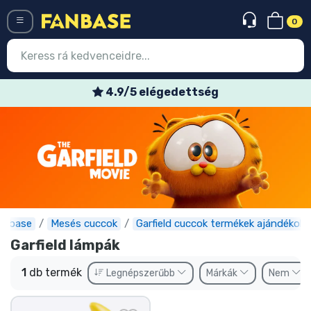
0
Menü
4.9/5 elégedettség
Belépés
Regisztráció
Legújabb cuccok
Akciós ajánlatok
Express szállítás
anbase
Mesés cuccok
Garfield cuccok termékek ajándékok
Garfield lámpák
Előrendelhető cuccok
1
db termék
Legnépszerűbb
Márkák
Nem
Outlet cuccok