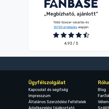
V. Éva
Vásárló
Terméktípusok
„Megbízható, ajánlott”
2026. 08. 06.
Márkák
Több tízezer vásárlás és
10730 értékelés
alapján
4.93 / 5
Ügyfélszolgálat
Rólu
Kapcsolat és segítség
Blog
Impresszum
FanTo
Általános Szerződési Feltételek
Vélem
Adatkezelési tájékoztató
Szállí