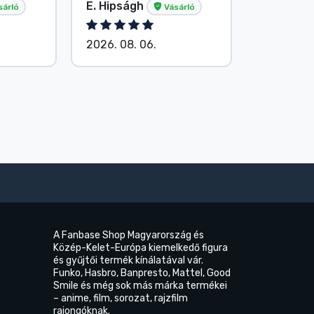
E. Hipságh
Név nélk
sárló
Vásárló
2026. 08. 06.
2026. 08.
A Fanbase Shop Magyarország és
Közép-Kelet-Európa kiemelkedő figura
és gyűjtői termék kínálatával vár.
Funko, Hasbro, Banpresto, Mattel, Good
Smile és még sok más márka termékei
– anime, film, sorozat, rajzfilm
rajongóknak.