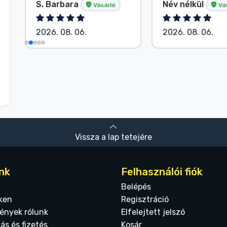
S. Barbara
Név nélkül
Vásárló
Vá
2026. 08. 06.
2026. 08. 06.
Vissza a lap tetejére
nk
Felhasználói fiók
Belépés
ken
Regisztráció
ények rólunk
Elfelejtett jelszó
tás és fizetés
Kosár