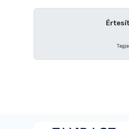
Szállítás és fizetés
Értesí
Sorozatos cuccok
Filmes cuccok
Tagja
Mesés cuccok
Animés cuccok
Gamer cuccok
Sportos cuccok
Zenés cuccok