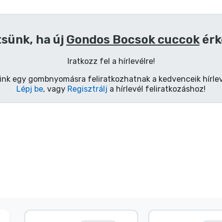
tsünk, ha új
Gondos Bocsok cuccok
érk
Iratkozz fel a hírlevélre!
ink egy gombnyomásra feliratkozhatnak a kedvenceik hírlev
Lépj be
, vagy
Regisztrálj
a hírlevél feliratkozáshoz!