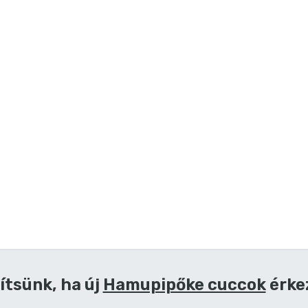
ítsünk, ha új
Hamupipőke cuccok
érke