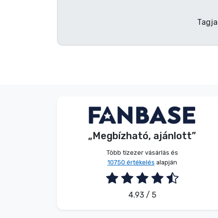
Terméktípusok
Tagja
Márkák
Név nélkül
Vásárló
„Megbízható, ajánlott”
2026. 08. 09.
Több tízezer vásárlás és
10750 értékelés
alapján
4.93 / 5