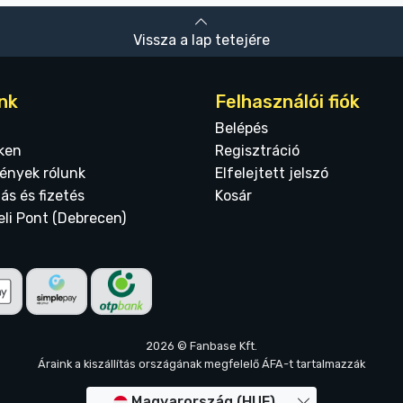
Vissza a lap tetejére
nk
Felhasználói fiók
Belépés
ken
Regisztráció
ények rólunk
Elfelejtett jelszó
tás és fizetés
Kosár
eli Pont (Debrecen)
2026 © Fanbase Kft.
Áraink a kiszállítás országának megfelelő ÁFA-t tartalmazzák
Magyarország (HUF)