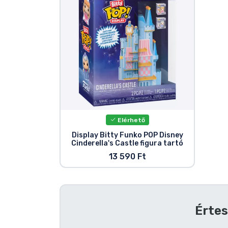
Szállítás és fizetés
Sorozatos cuccok
Filmes cuccok
Mesés cuccok
Elérhető
Animés cuccok
Display Bitty Funko POP Disney
Cinderella's Castle figura tartó
Gamer cuccok
13 590 Ft
Sportos cuccok
Értes
Zenés cuccok