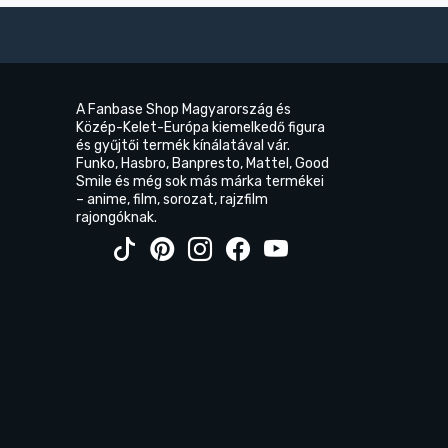
A Fanbase Shop Magyarország és
Közép-Kelet-Európa kiemelkedő figura
és gyűjtői termék kínálatával vár.
Funko, Hasbro, Banpresto, Mattel, Good
Smile és még sok más márka termékei
– anime, film, sorozat, rajzfilm
rajongóknak.