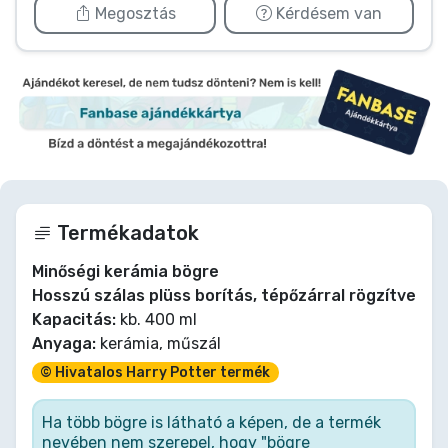
Megosztás
Kérdésem van
Termékadatok
Minőségi kerámia bögre
Hosszú szálas plüss borítás, tépőzárral rögzítve
Kapacitás:
kb. 400 ml
Anyaga:
kerámia, műszál
© Hivatalos Harry Potter termék
Ha több bögre is látható a képen, de a termék
nevében nem szerepel, hogy "bögre