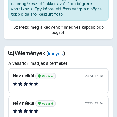
csomag/készlet", akkor az ár 1 db bögrére
vonatkozik. Egy képre lett összevágva a bögre
több oldaláról készült fotó.
Szerezd meg a kedvenc filmedhez kapcsolódó
bögrét!
Vélemények
(
Irányelv
)
A vásárlók imádják a terméket.
Név nélkül
2024. 12. 16.
Vásárló
Név nélkül
2025. 12. 16.
Vásárló