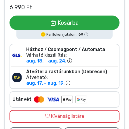
Zenés cuccok
6 990 Ft
Terméktípusok
Kosárba
FanToken jutalom:
69
Márkák
Házhoz / Csomagpont / Automata
Várható kiszállítás:
aug. 18. - aug. 24.
Átvétel a raktárunkban (Debrecen)
Átvehető:
aug. 17. - aug. 19.
Utánvét
Kívánságlistára