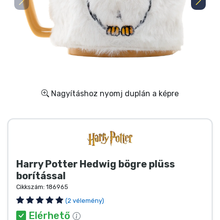
Ajándékkártya
Szállítás és fizetés
Sorozatos cuccok
Filmes cuccok
Nagyításhoz nyomj duplán a képre
Mesés cuccok
Animés cuccok
Harry Potter Hedwig bögre plüss
Gamer cuccok
borítással
Cikkszám:
186965
Sportos cuccok
(2 vélemény)
Elérhető