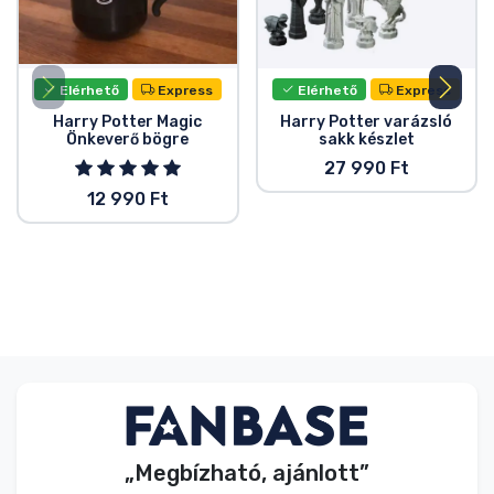
Elérhető
Express
Elérhető
Express
Harry Potter Magic
Harry Potter varázsló
Önkeverő bögre
sakk készlet
27 990 Ft
12 990 Ft
„Megbízható, ajánlott”