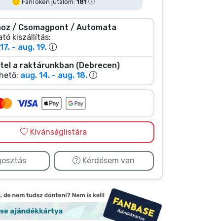
FanToken jutalom:
181
oz / Csomagpont / Automata
tó kiszállítás:
17. - aug. 19.
tel a raktárunkban (Debrecen)
hető:
aug. 14. - aug. 18.
Kívánságlistára
osztás
Kérdésem van