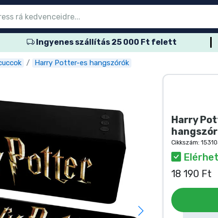
Ingyenes szállítás 25 000 Ft felett
őmenübe
őmenübe
őmenübe
őmenübe
őmenübe
őmenübe
őmenübe
őmenübe
őmenübe
ozatos termék
es termék
és termék
més termék
er termék
rtos termék
és termék
sok
 cuccok
Harry Potter-es hangszórók
Harry Pot
hangszór
Cikkszám:
15310
Elérhe
18 190 Ft