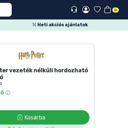
0
Heti akciós ajánlatok
ter vezeték nélküli hordozható
ó
3
tő
Kosárba