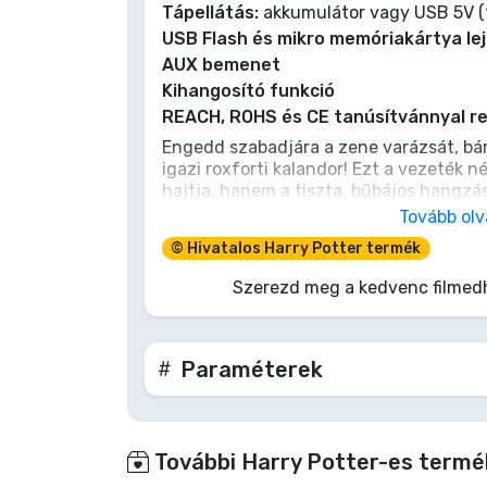
Tápellátás:
akkumulátor vagy USB 5V (t
USB Flash és mikro memóriakártya lej
Terméktípusok
AUX bemenet
Kihangosító funkció
Márkák
REACH, ROHS és CE tanúsítvánnyal re
Engedd szabadjára a zene varázsát, bárh
igazi roxforti kalandor! Ezt a vezeték 
hajtja, hanem a tiszta, bűbájos hangzá
varázslatot hints a mugli világra, vagy
Tovább ol
kedvenc fejezeteid újraolvasásához. M
© Hivatalos Harry Potter termék
nefeleddgömb a jó hangulat megteremt
hogy a varázsvilág zenéje mindenhová e
Szerezd meg a kedvenc filmed
Paraméterek
További Harry Potter-es termé