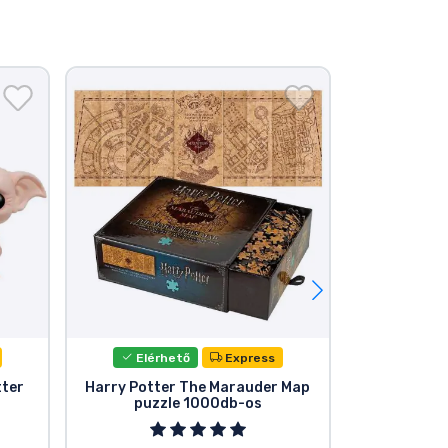
Elérhető
Express
Elér
tter
Harry Potter The Marauder Map
Funko POP!
puzzle 1000db-os
Harry Potte
Harry,