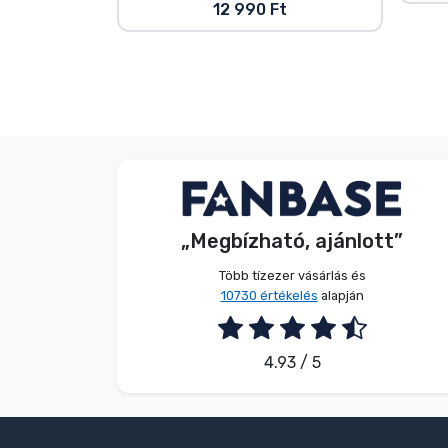
12 990 Ft
V. Éva
Vásárló
„Megbízható, ajánlott”
2026. 08. 06.
Több tízezer vásárlás és
10730 értékelés
alapján
4.93 / 5