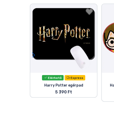
Elérhető
Express
Harry Potter egérpad
Ha
5 390 Ft