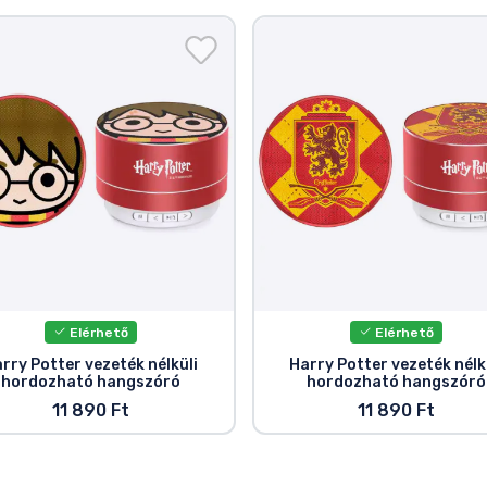
Elérhető
Elérhető
rry Potter vezeték nélküli
Harry Potter vezeték nélk
hordozható hangszóró
hordozható hangszóró
11 890 Ft
11 890 Ft