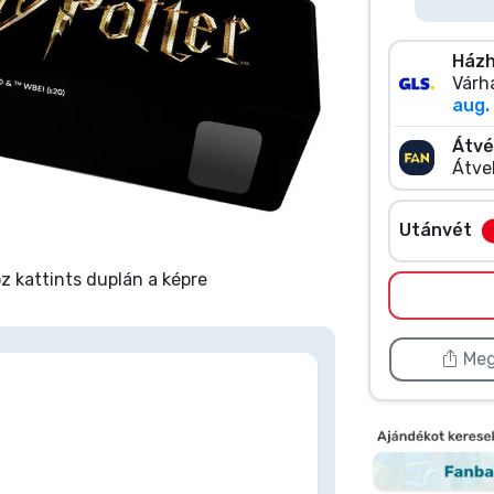
Házh
Várha
aug. 
Átvé
Átve
Utánvét
 kattints duplán a képre
Meg