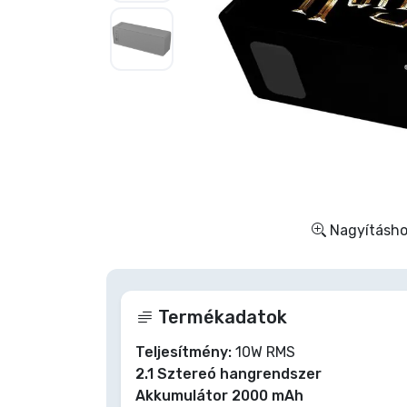
Szállítás és fizetés
Sorozatos cuccok
Filmes cuccok
Mesés cuccok
Animés cuccok
Nagyításhoz
Gamer cuccok
Termékadatok
Sportos cuccok
Teljesítmény:
10W RMS
2.1 Sztereó hangrendszer
Zenés cuccok
Akkumulátor 2000 mAh