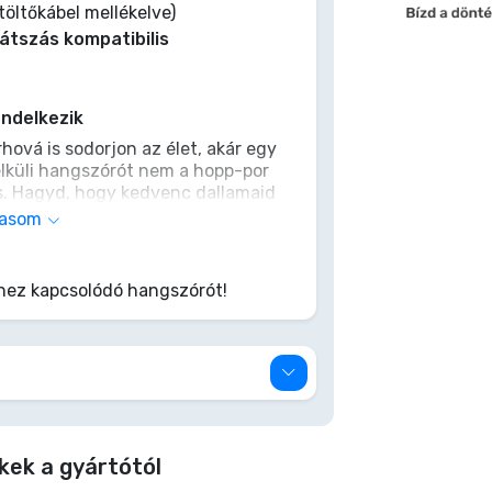
öltőkábel mellékelve)
átszás kompatibilis
ndelkezik
ová is sodorjon az élet, akár egy
nélküli hangszórót nem a hopp-por
s. Hagyd, hogy kedvenc dallamaid
 teremts tökéletes hangulatot
vasom
egbízhatóbb, mint egy
ésében. Szerezd be, és hagyd,
lkísérjen!
hez kapcsolódó hangszórót!
kek a gyártótól