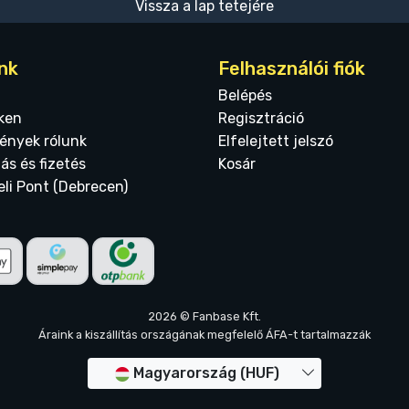
Vissza a lap tetejére
nk
Felhasználói fiók
Belépés
ken
Regisztráció
ények rólunk
Elfelejtett jelszó
tás és fizetés
Kosár
eli Pont (Debrecen)
2026 © Fanbase Kft.
Áraink a kiszállítás országának megfelelő ÁFA-t tartalmazzák
Magyarország (HUF)