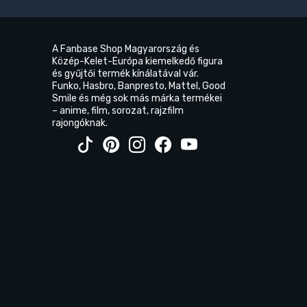
A Fanbase Shop Magyarország és
Közép-Kelet-Európa kiemelkedő figura
és gyűjtői termék kínálatával vár.
Funko, Hasbro, Banpresto, Mattel, Good
Smile és még sok más márka termékei
– anime, film, sorozat, rajzfilm
rajongóknak.