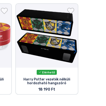
Elérhető
üli
Harry Potter vezeték nélküli
Harry Po
hordozható hangszóró
18 190 Ft