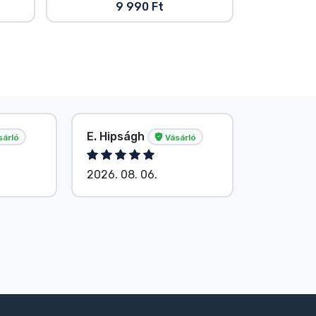
9 990 Ft
E. Hipságh
Név nélk
sárló
Vásárló
2026. 08. 06.
2026. 08.