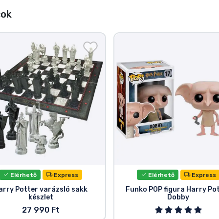
cok
Elérhető
Express
Elérhető
Express
arry Potter varázsló sakk
Funko POP figura Harry Po
készlet
Dobby
27 990 Ft