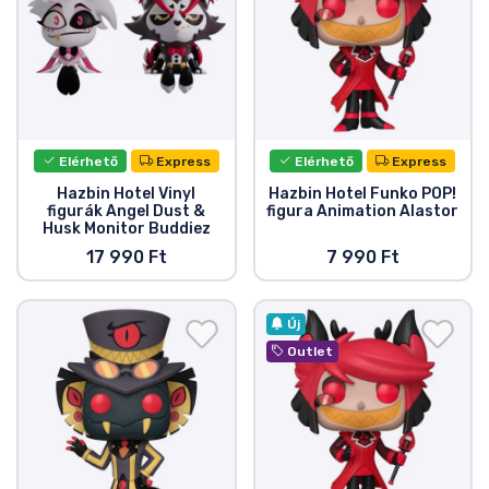
Zenés cuccok
Terméktípusok
Márkák
Elérhető
Express
Elérhető
Express
Hazbin Hotel Vinyl
Hazbin Hotel Funko POP!
figurák Angel Dust &
figura Animation Alastor
Husk Monitor Buddiez
17 990 Ft
7 990 Ft
Új
Outlet