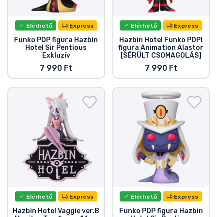
Elérhető
Express
Elérhető
Express
Funko POP figura Hazbin
Hazbin Hotel Funko POP!
Hotel Sir Pentious
figura Animation Alastor
Exkluzív
[SÉRÜLT CSOMAGOLÁS]
7 990 Ft
7 990 Ft
Elérhető
Express
Elérhető
Express
Hazbin Hotel Vaggie ver.B
Funko POP figura Hazbin