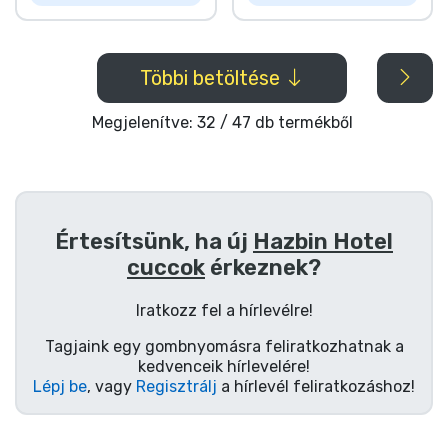
Többi betöltése
Megjelenítve: 32 / 47 db termékből
Értesítsünk, ha új
Hazbin Hotel
cuccok
érkeznek?
Iratkozz fel a hírlevélre!
Tagjaink egy gombnyomásra feliratkozhatnak a
kedvenceik hírlevelére!
Lépj be
, vagy
Regisztrálj
a hírlevél feliratkozáshoz!