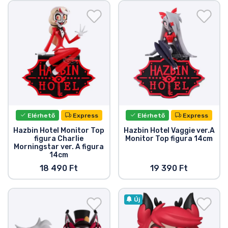
Ajándékkártya
Szállítás és fizetés
Sorozatos cuccok
Filmes cuccok
Mesés cuccok
Elérhető
Express
Elérhető
Express
Hazbin Hotel Monitor Top
Hazbin Hotel Vaggie ver.A
figura Charlie
Monitor Top figura 14cm
Animés cuccok
Morningstar ver. A figura
14cm
18 490 Ft
19 390 Ft
Gamer cuccok
Sportos cuccok
Új