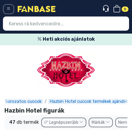
0
Menü
Heti akciós ajánlatok
Belépés
Regisztráció
Legújabb cuccok
Akciós ajánlatok
Express szállítás
Sorozatos cuccok
Hazbin Hotel cuccok termékek ajándéko
Előrendelhető cuccok
Hazbin Hotel figurák
Outlet cuccok
47
db termék
Legnépszerűbb
Márkák
Nem