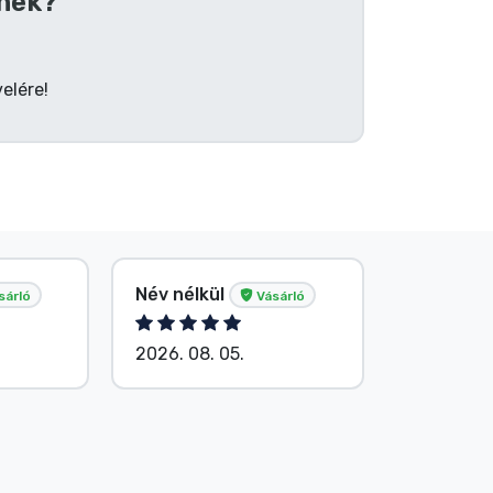
nek?
elére!
Név nélkül
Név nélk
sárló
Vásárló
2026. 08. 05.
2026. 08.