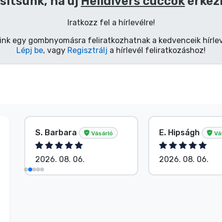
sítsünk, ha új
Helldivers cuccok
érkez
Iratkozz fel a hírlevélre!
ink egy gombnyomásra feliratkozhatnak a kedvenceik hírlev
Lépj be
, vagy
Regisztrálj
a hírlevél feliratkozáshoz!
S. Barbara
E. Hipságh
Vásárló
Vá
2026. 08. 06.
2026. 08. 06.