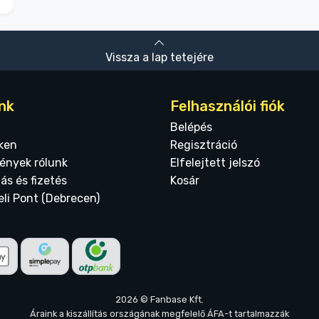
Vissza a lap tetejére
nk
Felhasználói fiók
Belépés
ken
Regisztráció
ények rólunk
Elfelejtett jelszó
tás és fizetés
Kosár
eli Pont (Debrecen)
2026 © Fanbase Kft.
Áraink a kiszállítás országának megfelelő ÁFA-t tartalmazzák