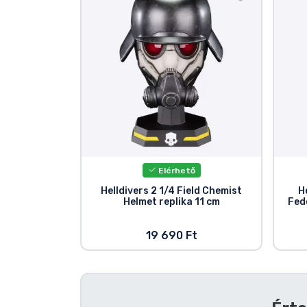
Szállítás és fizetés
Sorozatos cuccok
Filmes cuccok
Mesés cuccok
Animés cuccok
Elérhető
Helldivers 2 1/4 Field Chemist
H
Helmet replika 11 cm
Fed
Gamer cuccok
19 690 Ft
Sportos cuccok
Zenés cuccok