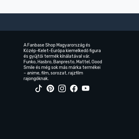
A Fanbase Shop Magyarország és
Közép-Kelet-Európa kiemelkedő figura
és gyűjtői termék kínálatával vár.
Funko, Hasbro, Banpresto, Mattel, Good
Smile és még sok más márka termékei
– anime, film, sorozat, rajzfilm
rajongóknak.