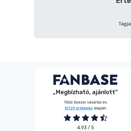
Érte
Terméktípusok
Tagja
Márkák
V. Éva
Vásárló
„Megbízható, ajánlott”
2026. 08. 06.
Több tízezer vásárlás és
10729 értékelés
alapján
4.93 / 5