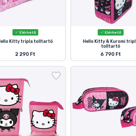
Elérhető
Elérhető
ello Kitty tripla tolltartó
Hello Kitty & Kuromi trip
tolltartó
2 290 Ft
6 790 Ft