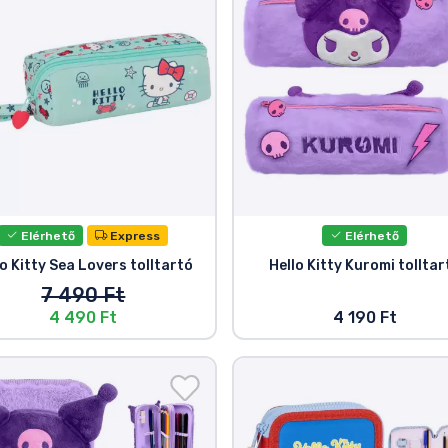
Elérhető
Express
Elérhető
lo Kitty Sea Lovers tolltartó
Hello Kitty Kuromi tolltar
7 490 Ft
4 490 Ft
4 190 Ft