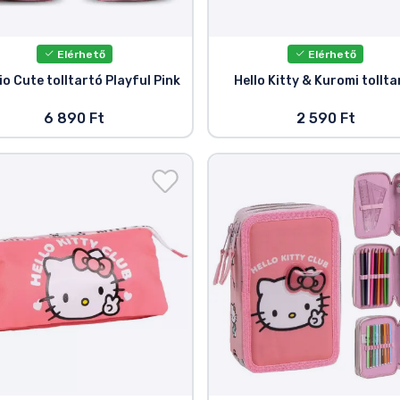
Elérhető
Elérhető
o Cute tolltartó Playful Pink
Hello Kitty & Kuromi tollta
6 890 Ft
2 590 Ft