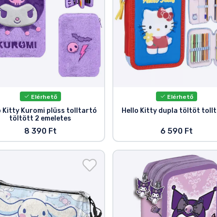
Elérhető
Elérhető
o Kitty Kuromi plüss tolltartó
Hello Kitty dupla töltöt toll
töltött 2 emeletes
8 390 Ft
6 590 Ft