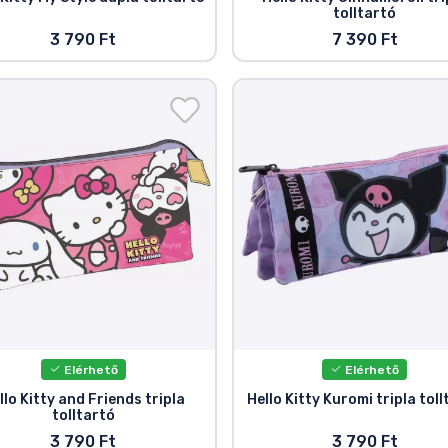
tolltartó
3 790 Ft
7 390 Ft
Elérhető
Elérhető
llo Kitty and Friends tripla
Hello Kitty Kuromi tripla tol
tolltartó
3 790 Ft
3 790 Ft