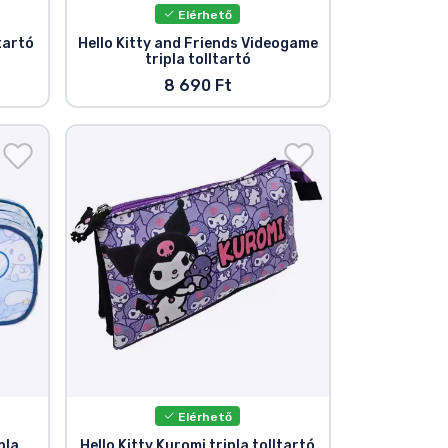
Elérhető
ltartó
Hello Kitty and Friends Videogame
tripla tolltartó
8 690 Ft
Elérhető
pla
Hello Kitty Kuromi tripla tolltartó