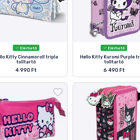
Elérhető
Elérhető
llo Kitty Cinnamoroll tripla
Hello Kitty Kuromi Purple tr
tolltartó
tolltartó
4 990 Ft
6 490 Ft