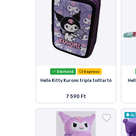
Szállítás és fizetés
Sorozatos cuccok
Filmes cuccok
Mesés cuccok
Elérhető
Express
Animés cuccok
Hello Kitty Kuromi tripla tolltartó
Hel
Gamer cuccok
7 590 Ft
Sportos cuccok
Új
Zenés cuccok