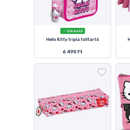
Elérhető
Hello Kitty tripla tolltartó
H
6 490 Ft