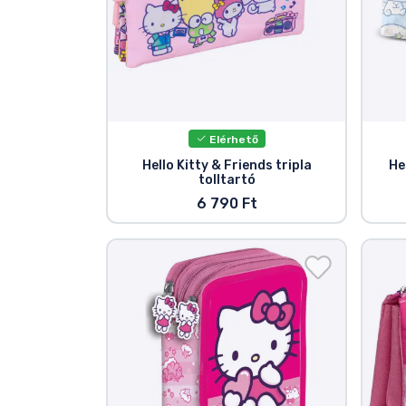
Elérhető
Hello Kitty & Friends tripla
He
tolltartó
6 790 Ft