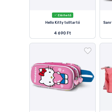
Elérhető
Hello Kitty tolltartó
Sanri
4 690 Ft