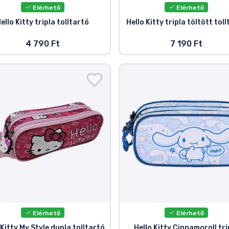
Elérhető
Elérhető
ello Kitty tripla tolltartó
Hello Kitty tripla töltött tol
4 790 Ft
7 190 Ft
Elérhető
Elérhető
 Kitty My Style dupla tolltartó
Hello Kitty Cinnamoroll tri