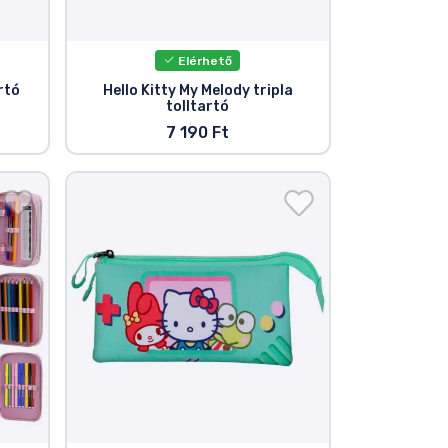
Elérhető
rtó
Hello Kitty My Melody tripla
tolltartó
7 190 Ft