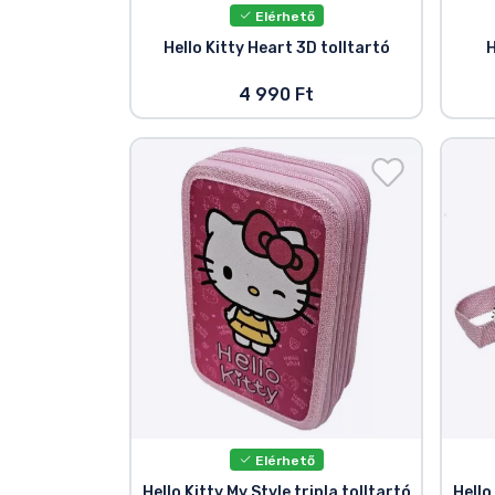
Elérhető
Hello Kitty Heart 3D tolltartó
H
4 990 Ft
Elérhető
Hello Kitty My Style tripla tolltartó
Hello