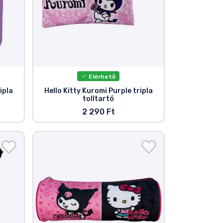
Elérhető
ipla
Hello Kitty Kuromi Purple tripla
tolltartó
2 290 Ft