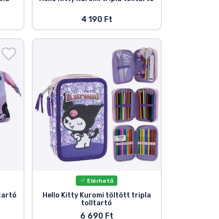
4 190 Ft
Elérhető
ltartó
Hello Kitty Kuromi töltött tripla
tolltartó
6 690 Ft