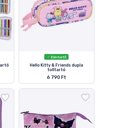
Elérhető
tartó
Hello Kitty & Friends dupla
tolltartó
6 790 Ft