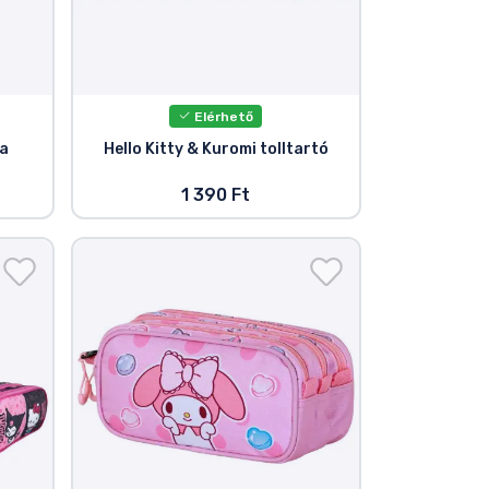
Elérhető
la
Hello Kitty & Kuromi tolltartó
1 390 Ft