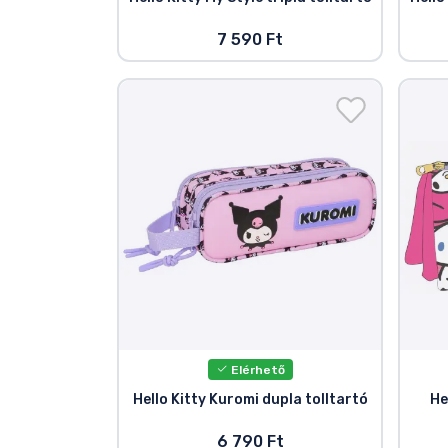
7 590 Ft
Elérhető
Hello Kitty Kuromi dupla tolltartó
He
6 790 Ft