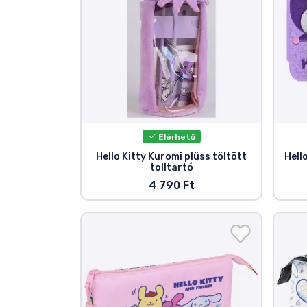
Terméktípusok
Márkák
Elérhető
Hello Kitty Kuromi plüss töltött
Hell
tolltartó
4 790 Ft