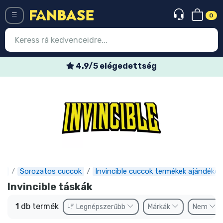
0
Menü
4.9/5 elégedettség
Belépés
Regisztráció
Legújabb cuccok
Akciós ajánlatok
Express szállítás
se
Sorozatos cuccok
Invincible cuccok termékek ajándékok
Előrendelhető cuccok
Invincible táskák
Outlet cuccok
1
db termék
Legnépszerűbb
Márkák
Nem