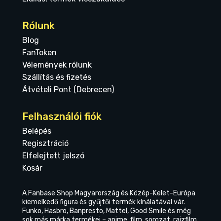
Rólunk
Blog
FanToken
Vélemények rólunk
Szállítás és fizetés
Átvételi Pont (Debrecen)
Felhasználói fiók
Belépés
Regisztráció
Elfelejtett jelszó
Kosár
A Fanbase Shop Magyarország és Közép-Kelet-Európa
kiemelkedő figura és gyűjtői termék kínálatával vár.
Funko, Hasbro, Banpresto, Mattel, Good Smile és még
sok más márka termékei – anime, film, sorozat, rajzfilm