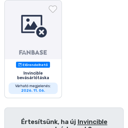
Ajándékkártya
Szállítás és fizetés
Sorozatos cuccok
Filmes cuccok
Mesés cuccok
Előrendelhető
Invincible
bevásárlótáska
Animés cuccok
Várható megjelenés:
2026. 11. 06.
Gamer cuccok
Sportos cuccok
Értesítsünk, ha új
Invincible