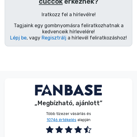
Zenés cuccok
cuccok
érkeznek?
Iratkozz fel a hírlevélre!
Terméktípusok
Tagjaink egy gombnyomásra feliratkozhatnak a
kedvenceik hírlevelére!
Lépj be
, vagy
Regisztrálj
a hírlevél feliratkozáshoz!
Márkák
„Megbízható, ajánlott”
Több tízezer vásárlás és
10746 értékelés
alapján