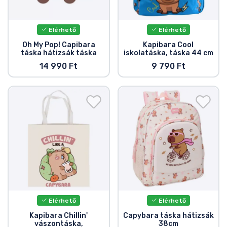
Ajándékkártya
Szállítás és fizetés
Elérhető
Elérhető
Oh My Pop! Capibara
Kapibara Cool
táska hátizsák táska
iskolatáska, táska 44 cm
Sorozatos cuccok
14 990 Ft
9 790 Ft
Filmes cuccok
Mesés cuccok
Animés cuccok
Gamer cuccok
Sportos cuccok
Elérhető
Elérhető
Kapibara Chillin'
Capybara táska hátizsák
vászontáska,
38cm