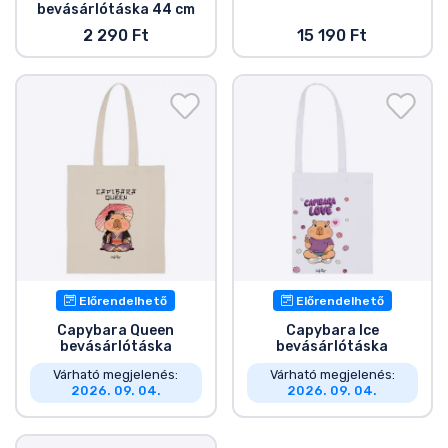
Zenés cuccok
bevásárlótáska 44 cm
2 290 Ft
15 190 Ft
Terméktípusok
Márkák
Előrendelhető
Előrendelhető
Capybara Queen
Capybara Ice
bevásárlótáska
bevásárlótáska
Várható megjelenés:
Várható megjelenés:
2026. 09. 04.
2026. 09. 04.