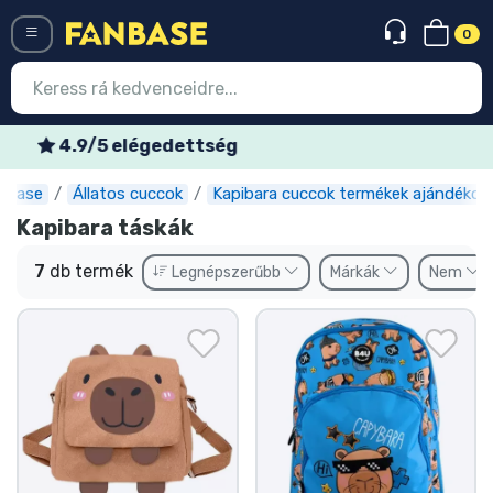
0
Menü
Heti akciós ajánlatok
nbase
Állatos cuccok
Kapibara cuccok termékek ajándékok
Belépés
Regisztráció
Kapibara táskák
Legújabb cuccok
7
db termék
Legnépszerűbb
Márkák
Nem
Akciós ajánlatok
Express szállítás
Előrendelhető cuccok
Outlet cuccok