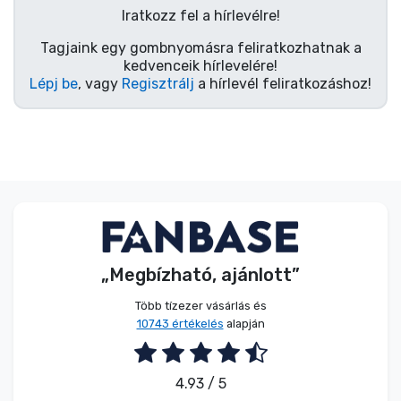
Iratkozz fel a hírlevélre!
Tagjaink egy gombnyomásra feliratkozhatnak a
kedvenceik hírlevelére!
Lépj be
, vagy
Regisztrálj
a hírlevél feliratkozáshoz!
„Megbízható, ajánlott”
Több tízezer vásárlás és
10743 értékelés
alapján
4.93 / 5