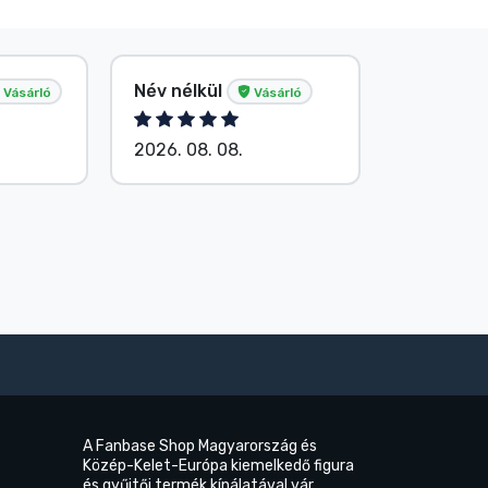
Név nélkül
Név nélk
Vásárló
Vásárló
2026. 08. 08.
2026. 08.
A Fanbase Shop Magyarország és
Közép-Kelet-Európa kiemelkedő figura
és gyűjtői termék kínálatával vár.