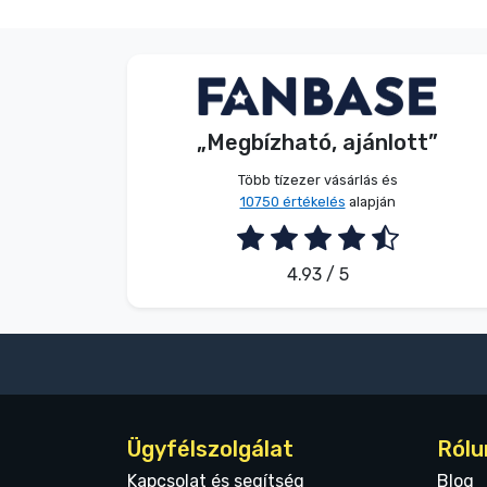
Terméktípusok
Név nélkül
Vásárló
Márkák
„Megbízható, ajánlott”
2026. 08. 09.
Több tízezer vásárlás és
10750 értékelés
alapján
4.93 / 5
Ügyfélszolgálat
Rólu
Kapcsolat és segítség
Blog