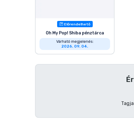
Szállítás és fizetés
Sorozatos cuccok
Előrendelhető
Oh My Pop! Shiba pénztárca
Filmes cuccok
Várható megjelenés:
2026. 09. 04.
Mesés cuccok
Animés cuccok
Ér
Gamer cuccok
Tagja
Sportos cuccok
Zenés cuccok