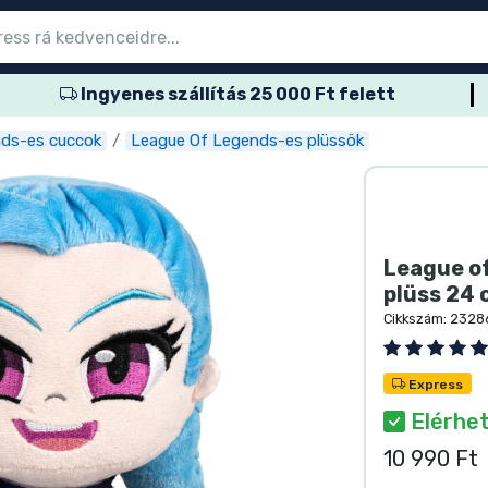
Ingyenes szállítás 25 000 Ft felett
őmenübe
őmenübe
őmenübe
őmenübe
őmenübe
őmenübe
őmenübe
őmenübe
őmenübe
ozatos termék
es termék
és termék
més termék
er termék
rtos termék
és termék
sok
ds-es cuccok
League Of Legends-es plüssök
League o
plüss 24
Cikkszám:
2328
Express
Elérhe
10 990 Ft