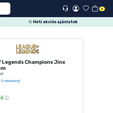
0
Heti akciós ajánlatok
f Legends Champions Jinx
 cm
60
(1 vélemény)
tő