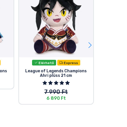
Elérhető
Express
Elér
ions
League of Legends Champions
League of
Ahri plüss 21 cm
Teem
7 990 Ft
6 890 Ft