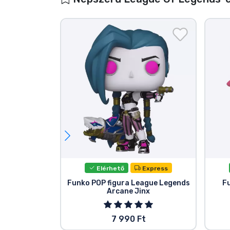
Elérhető
Express
Funko POP figura League Legends
F
Arcane Jinx
7 990 Ft