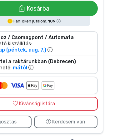
Kosárba
FanToken jutalom:
109
oz / Csomagpont / Automata
tó kiszállítás:
ap (péntek, aug. 7.)
tel a raktárunkban (Debrecen)
hető:
mától
Kívánságlistára
osztás
Kérdésem van