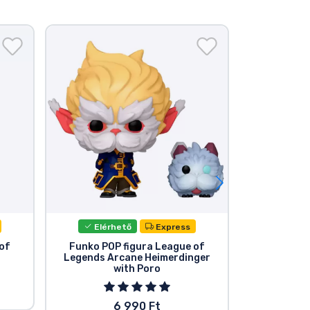
Elérhető
Express
Elér
of
Funko POP figura League of
Funko PO
Legends Arcane Heimerdinger
Lege
with Poro
6 990 Ft