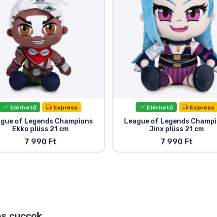
Elérhető
Express
Elérhető
Express
gue of Legends Champions
League of Legends Champ
Ekko plüss 21 cm
Jinx plüss 21 cm
7 990 Ft
7 990 Ft
s cuccok