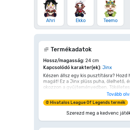
Terméktípusok
Ahri
Ekko
Teemo
Márkák
Termékadatok
Hossz/magasság:
24 cm
Kapcsolódó karakter(ek)
:
Jinx
Készen állsz egy kis pusztításra? Hozd
magát! Ez a Jinx plüss puha, ölelhető, é
okozzon a gyűjteményedben. Tökélete
rajongónak, akinek szüksége van egy ki
Tovább ol
szerezd be a saját Jinxed, mielőtt *BU
© Hivatalos League Of Legends termék
Szerezd meg a kedvenc játék