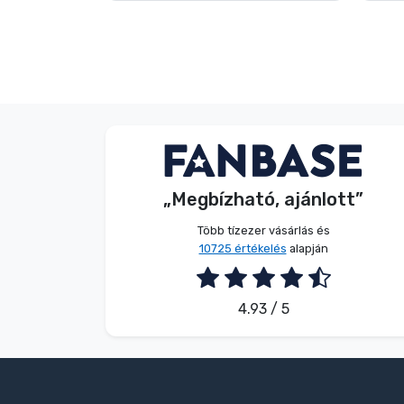
Név nélkül
Vásárló
„Megbízható, ajánlott”
2026. 08. 05.
Több tízezer vásárlás és
10725 értékelés
alapján
4.93 / 5