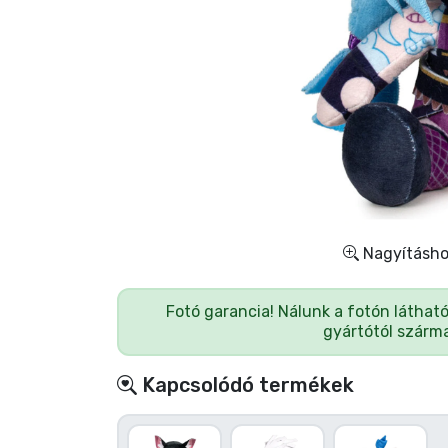
Szállítás és fizetés
Sorozatos cuccok
Filmes cuccok
Mesés cuccok
Animés cuccok
Nagyításhoz
Gamer cuccok
Fotó garancia! Nálunk a fotón láthat
gyártótól szárma
Sportos cuccok
Kapcsolódó termékek
Zenés cuccok