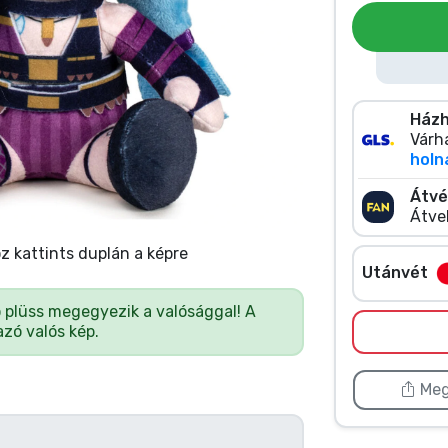
Házh
Várha
holn
Átvé
Átve
 kattints duplán a képre
Utánvét
ó plüss megegyezik a valósággal! A
zó valós kép.
Meg