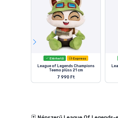
Elérhető
Express
League of Legends Champions
Lea
Teemo plüss 21 cm
7 990 Ft
Népszerű League Of Legends-e