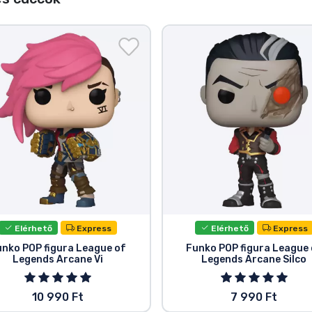
Elérhető
Express
Elérhető
Express
unko POP figura League of
Funko POP figura League 
Legends Arcane Vi
Legends Arcane Silco
10 990 Ft
7 990 Ft