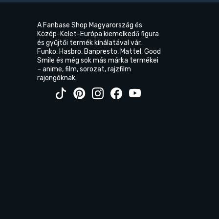
A Fanbase Shop Magyarország és
Közép-Kelet-Európa kiemelkedő figura
és gyűjtői termék kínálatával vár.
Funko, Hasbro, Banpresto, Mattel, Good
Smile és még sok más márka termékei
– anime, film, sorozat, rajzfilm
rajongóknak.