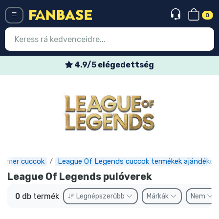
0
Menü
4.9/5 elégedettség
Belépés
Regisztráció
Legújabb cuccok
Akciós ajánlatok
Express szállítás
Gamer cuccok
League Of Legends cuccok termékek ajándékok
League Of Legends pulóverek
Előrendelhető cuccok
0
db termék
Legnépszerűbb
Márkák
Nem
Outlet cuccok