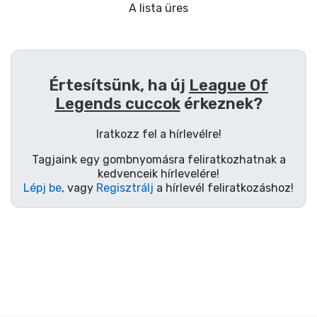
Ajándékkártya
A lista üres
Szállítás és fizetés
Sorozatos cuccok
Értesítsünk, ha új
League Of
Legends cuccok
érkeznek?
Filmes cuccok
Iratkozz fel a hírlevélre!
Mesés cuccok
Tagjaink egy gombnyomásra feliratkozhatnak a
kedvenceik hírlevelére!
Lépj be
, vagy
Regisztrálj
a hírlevél feliratkozáshoz!
Animés cuccok
Gamer cuccok
Sportos cuccok