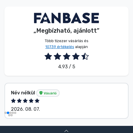
Zenés cuccok
Terméktípusok
„Megbízható, ajánlott”
Márkák
Több tízezer vásárlás és
10739 értékelés
alapján
4.93 / 5
Név nélkül
Vásárló
2026. 08. 07.