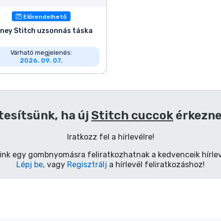
Előrendelhető
sney Stitch uzsonnás táska
Várható megjelenés:
2026. 09. 07.
tesítsünk, ha új
Stitch cuccok
érkezn
Iratkozz fel a hírlevélre!
ink egy gombnyomásra feliratkozhatnak a kedvenceik hírlev
Lépj be
, vagy
Regisztrálj
a hírlevél feliratkozáshoz!