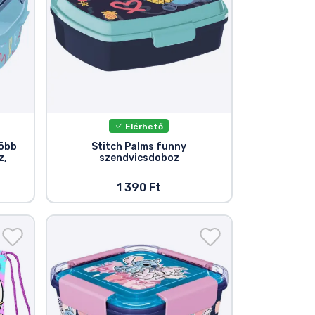
Elérhető
több
Stitch Palms funny
z,
szendvicsdoboz
1 390 Ft