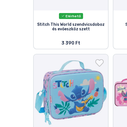
Elérhető
Stitch This World szendvicsdoboz
és evőeszköz szett
3 390 Ft