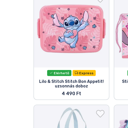
Szállítás és fizetés
Sorozatos cuccok
Filmes cuccok
Mesés cuccok
Animés cuccok
Elérhető
Express
Lilo & Stitch Stitch Bon Appetit!
St
uzsonnás doboz
Gamer cuccok
4 490 Ft
Sportos cuccok
Zenés cuccok