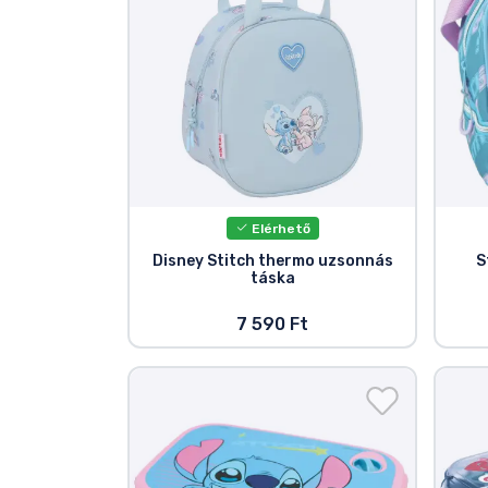
Terméktípusok
Márkák
Elérhető
Disney Stitch thermo uzsonnás
S
táska
7 590 Ft