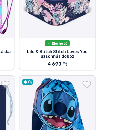
Elérhető
 táska
Lilo & Stitch Stitch Loves You
uzsonnás doboz
4 690 Ft
Új