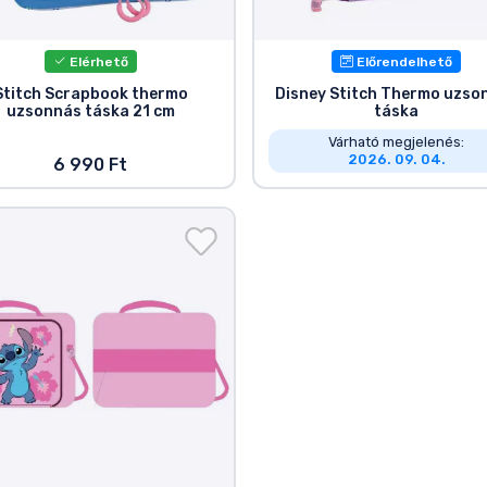
Elérhető
Előrendelhető
Stitch Scrapbook thermo
Disney Stitch Thermo uzso
uzsonnás táska 21 cm
táska
Várható megjelenés:
2026. 09. 04.
6 990 Ft