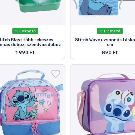
Elérhető
Elérhető
titch Blast több rekeszes
Stitch Wave uzsonnás táska
nnás doboz, szendvicsdoboz
cm
1 990 Ft
890 Ft