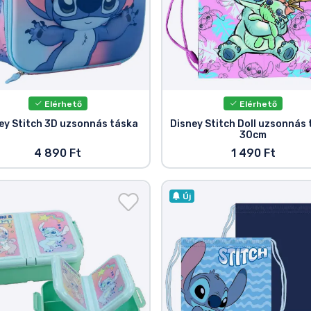
Elérhető
Elérhető
ey Stitch 3D uzsonnás táska
Disney Stitch Doll uzsonnás
30cm
4 890 Ft
1 490 Ft
Új