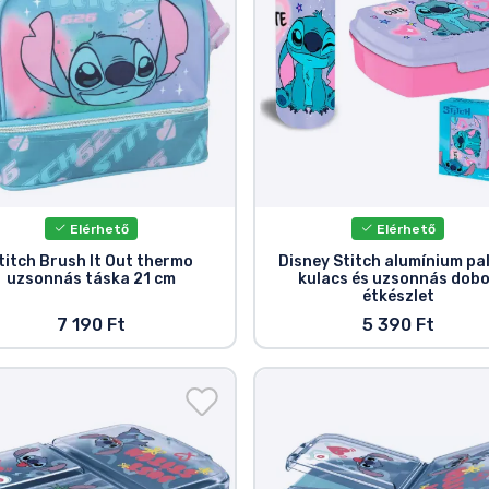
Elérhető
Elérhető
titch Brush It Out thermo
Disney Stitch alumínium pa
uzsonnás táska 21 cm
kulacs és uzsonnás dob
étkészlet
7 190 Ft
5 390 Ft