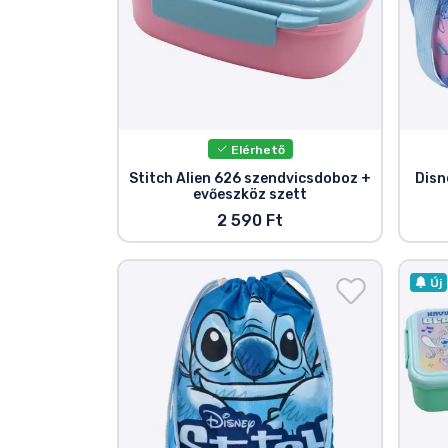
Elérhető
Stitch Alien 626 szendvicsdoboz +
Disn
evőeszköz szett
2 590 Ft
Új