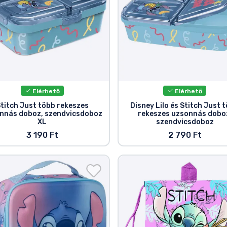
Elérhető
Elérhető
titch Just több rekeszes
Disney Lilo és Stitch Just 
nnás doboz, szendvicsdoboz
rekeszes uzsonnás dobo
XL
szendvicsdoboz
3 190 Ft
2 790 Ft