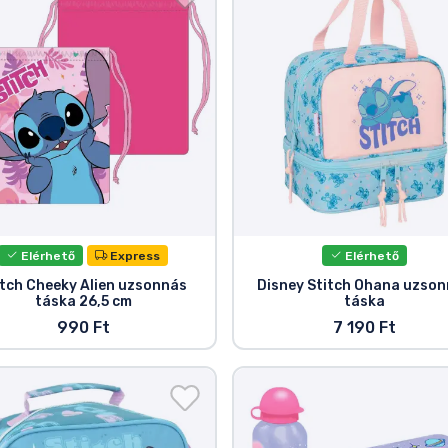
Elérhető
Express
Elérhető
itch Cheeky Alien uzsonnás
Disney Stitch Ohana uzso
táska 26,5 cm
táska
990 Ft
7 190 Ft