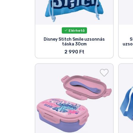
Elérhető
Disney Stitch Smile uzsonnás
S
táska 30cm
uzso
2 990 Ft