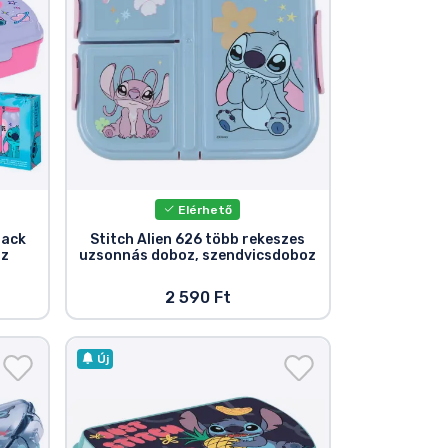
Elérhető
lack
Stitch Alien 626 több rekeszes
oz
uzsonnás doboz, szendvicsdoboz
2 590 Ft
Új