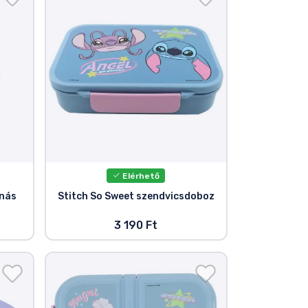
Elérhető
nnás
Stitch So Sweet szendvicsdoboz
3 190 Ft