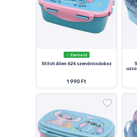
Elérhető
Stitch Alien 626 szendvicsdoboz
S
uzso
1 990 Ft