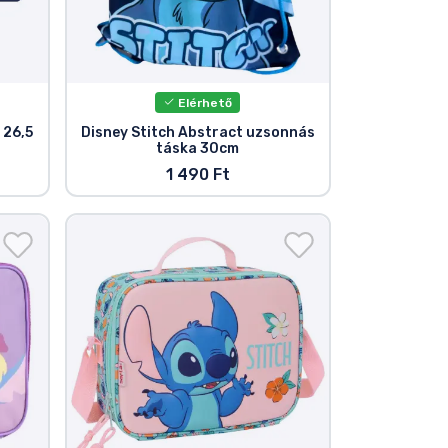
Elérhető
 26,5
Disney Stitch Abstract uzsonnás
táska 30cm
1 490 Ft