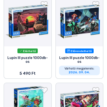
Ajándékkártya
Szállítás és fizetés
Sorozatos cuccok
Filmes cuccok
Elérhető
Előrendelhető
Mesés cuccok
Lupin III puzzle 1000db-
Lupin III puzzle 1000db-
os
os
Animés cuccok
Várható megjelenés:
2026. 09. 04.
5 490 Ft
Gamer cuccok
Sportos cuccok