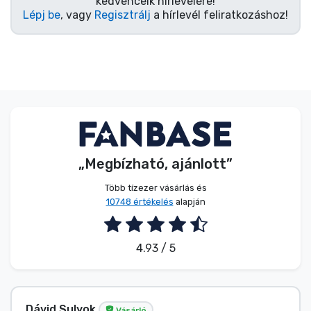
kedvenceik hírlevelére!
Lépj be
, vagy
Regisztrálj
a hírlevél feliratkozáshoz!
„Megbízható, ajánlott”
Több tízezer vásárlás és
10748 értékelés
alapján
4.93 / 5
Dávid Sulyok
Vásárló