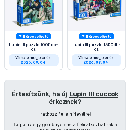
Zenés cuccok
Terméktípusok
Márkák
Előrendelhető
Előrendelhető
Lupin III puzzle 1000db-
Lupin III puzzle 1500db-
os
os
Várható megjelenés:
Várható megjelenés:
2026. 09. 04.
2026. 09. 04.
Értesítsünk, ha új
Lupin III cuccok
érkeznek?
Iratkozz fel a hírlevélre!
Tagjaink egy gombnyomásra feliratkozhatnak a