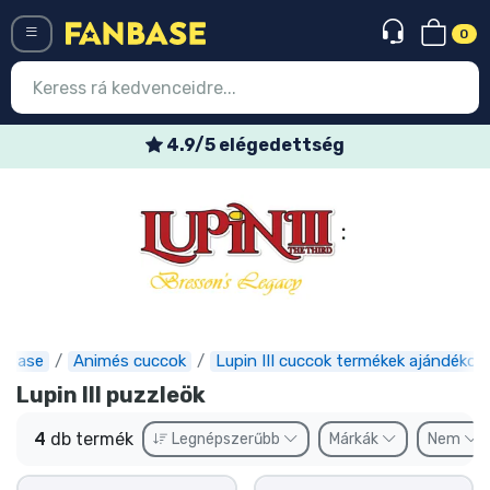
0
Menü
4.9/5 elégedettség
Belépés
Regisztráció
Legújabb cuccok
Akciós ajánlatok
Express szállítás
nbase
Animés cuccok
Lupin III cuccok termékek ajándékok
Lupin III puzzleök
Előrendelhető cuccok
4
db termék
Legnépszerűbb
Márkák
Nem
Outlet cuccok