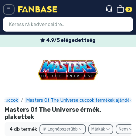
0
Menü
4.9/5 elégedettség
Belépés
Regisztráció
Legújabb cuccok
Akciós ajánlatok
Express szállítás
s cuccok
Masters Of The Universe cuccok termékek ajándéko
Masters Of The Universe érmék,
Előrendelhető cuccok
plakettek
Outlet cuccok
4
db termék
Legnépszerűbb
Márkák
Nem