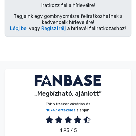
Iratkozz fel a hírlevélre!
Tagjaink egy gombnyomásra feliratkozhatnak a
kedvenceik hírlevelére!
Lépj be
, vagy
Regisztrálj
a hírlevél feliratkozáshoz!
„Megbízható, ajánlott”
Több tízezer vásárlás és
10747 értékelés
alapján
4.93 / 5