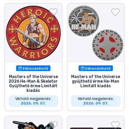
Ajándékkártya
Szállítás és fizetés
Sorozatos cuccok
Filmes cuccok
Mesés cuccok
Előrendelhető
Előrendelhető
Masters of the Universe
Masters of the Universe
Animés cuccok
2026 He-Man & Skeletor
gyűjthető érme He-Man
Gyűjthető érme Limitált
Limitált kiadás
kiadás
Gamer cuccok
Várható megjelenés:
Várható megjelenés:
2026. 09. 07.
2026. 09. 07.
Sportos cuccok