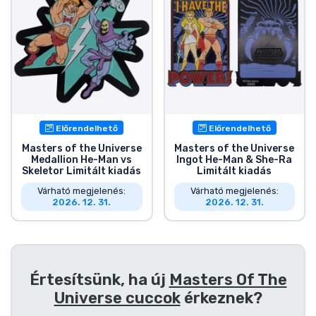
Zenés cuccok
Terméktípusok
Márkák
Előrendelhető
Előrendelhető
Masters of the Universe
Masters of the Universe
Medallion He-Man vs
Ingot He-Man & She-Ra
Skeletor Limitált kiadás
Limitált kiadás
Várható megjelenés:
Várható megjelenés:
2026. 12. 31.
2026. 12. 31.
Értesítsünk, ha új
Masters Of The
Universe cuccok
érkeznek?