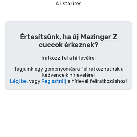
Ajándékkártya
A lista üres
Szállítás és fizetés
Sorozatos cuccok
Értesítsünk, ha új
Mazinger Z
cuccok
érkeznek?
Filmes cuccok
Iratkozz fel a hírlevélre!
Mesés cuccok
Tagjaink egy gombnyomásra feliratkozhatnak a
kedvenceik hírlevelére!
Lépj be
, vagy
Regisztrálj
a hírlevél feliratkozáshoz!
Animés cuccok
Gamer cuccok
Sportos cuccok