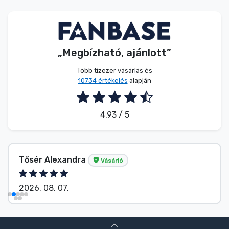
Zenés cuccok
Terméktípusok
„Megbízható, ajánlott”
Márkák
Több tízezer vásárlás és
10734 értékelés
alapján
4.93 / 5
Tősér Alexandra
Vásárló
2026. 08. 07.