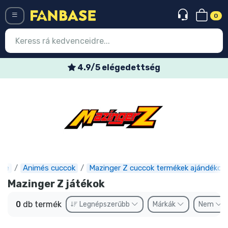
0
Menü
4.9/5 elégedettség
Belépés
Regisztráció
Legújabb cuccok
Akciós ajánlatok
Express szállítás
ase
Animés cuccok
Mazinger Z cuccok termékek ajándékok
Mazinger Z játékok
Előrendelhető cuccok
0
db termék
Legnépszerűbb
Márkák
Nem
Outlet cuccok