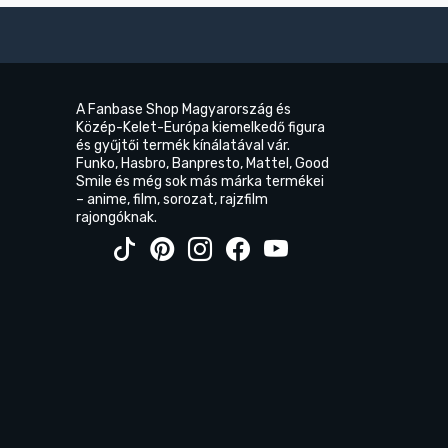
A Fanbase Shop Magyarország és
Közép-Kelet-Európa kiemelkedő figura
és gyűjtői termék kínálatával vár.
Funko, Hasbro, Banpresto, Mattel, Good
Smile és még sok más márka termékei
– anime, film, sorozat, rajzfilm
rajongóknak.