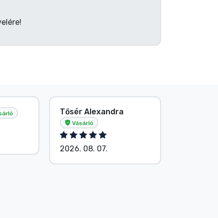
elére!
Tősér Alexandra
Név nélk
sárló
Vásárló
2026. 08.
2026. 08. 07.