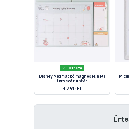
Szállítás és fizetés
Sorozatos cuccok
Filmes cuccok
Mesés cuccok
Elérhető
Animés cuccok
Disney Micimackó mágneses heti
Mici
tervező naptár
Gamer cuccok
4 390 Ft
Sportos cuccok
Érte
Zenés cuccok