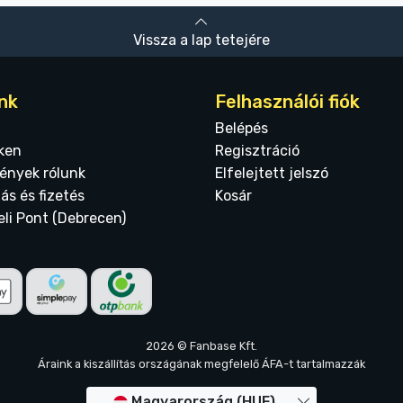
Vissza a lap tetejére
nk
Felhasználói fiók
Belépés
ken
Regisztráció
ények rólunk
Elfelejtett jelszó
tás és fizetés
Kosár
eli Pont (Debrecen)
2026 © Fanbase Kft.
Áraink a kiszállítás országának megfelelő ÁFA-t tartalmazzák
Magyarország (HUF)