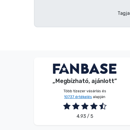
Terméktípusok
Tagja
Márkák
G. Gábor
Vásárló
„Megbízható, ajánlott”
2026. 08. 07.
Több tízezer vásárlás és
10737 értékelés
alapján
4.93 / 5