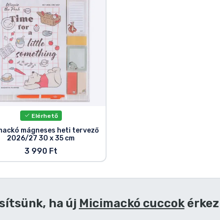
Elérhető
mackó mágneses heti tervező
2026/27 30 x 35 cm
3 990 Ft
sítsünk, ha új
Micimackó cuccok
érkez