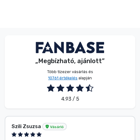
„Megbízható, ajánlott”
Több tízezer vásárlás és
10761 értékelés
alapján
4.93 / 5
Szili Zsuzsa
Vásárló