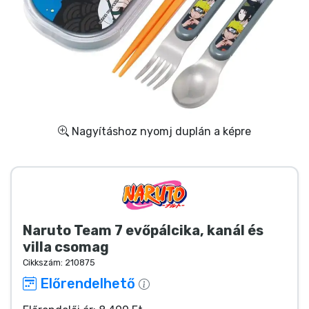
Ajándékkártya
Szállítás és fizetés
Sorozatos cuccok
Filmes cuccok
Nagyításhoz nyomj duplán a képre
Mesés cuccok
Animés cuccok
Naruto Team 7 evőpálcika, kanál és
Gamer cuccok
villa csomag
Cikkszám:
210875
Sportos cuccok
Előrendelhető