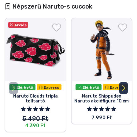
Népszerű Naruto-s cuccok
Akciós
Elérhető
Express
Elérhető
Express
Naruto Clouds tripla
Naruto Shippuden
tolltartó
Naruto akciófigura 10 cm
7 990 Ft
5 490 Ft
4 390 Ft