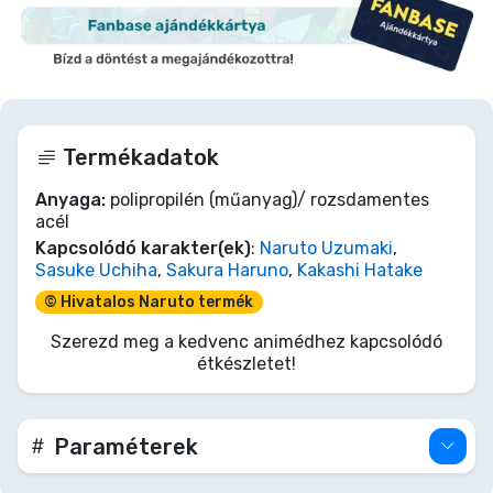
Termékadatok
Anyaga:
polipropilén (műanyag)/ rozsdamentes
acél
Kapcsolódó karakter(ek)
:
Naruto Uzumaki
,
Sasuke Uchiha
,
Sakura Haruno
,
Kakashi Hatake
© Hivatalos Naruto termék
Szerezd meg a kedvenc animédhez kapcsolódó
étkészletet!
Paraméterek