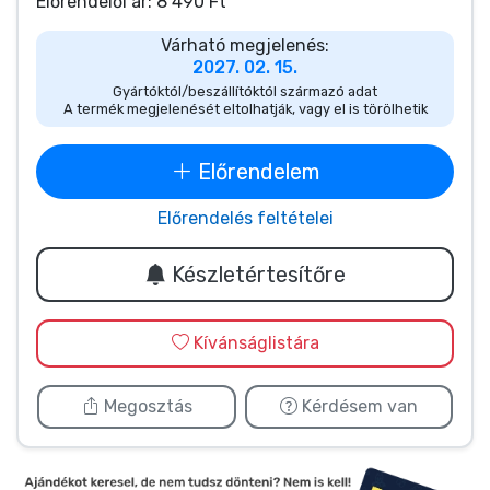
Zenés cuccok
Előrendelői ár: 8 490 Ft
Várható megjelenés:
2027. 02. 15.
Terméktípusok
Gyártóktól/beszállítóktól származó adat
A termék megjelenését eltolhatják, vagy el is törölhetik
Márkák
Előrendelem
Előrendelés feltételei
Készletértesítőre
Kívánságlistára
Megosztás
Kérdésem van