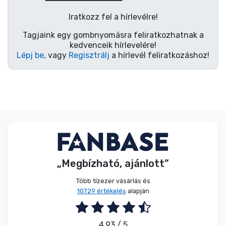
Zenés cuccok
Iratkozz fel a hírlevélre!
Terméktípusok
Tagjaink egy gombnyomásra feliratkozhatnak a
kedvenceik hírlevelére!
Lépj be
, vagy
Regisztrálj
a hírlevél feliratkozáshoz!
Márkák
„Megbízható, ajánlott”
Több tízezer vásárlás és
10729 értékelés
alapján
4.93 / 5