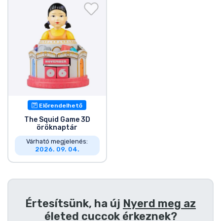
Ajándékkártya
Szállítás és fizetés
Sorozatos cuccok
Filmes cuccok
Előrendelhető
Mesés cuccok
The Squid Game 3D
öröknaptár
Animés cuccok
Várható megjelenés:
2026. 09. 04.
Gamer cuccok
Sportos cuccok
Értesítsünk, ha új
Nyerd meg az
életed cuccok
érkeznek?