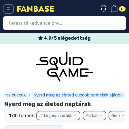
0
Menü
4.9/5 elégedettség
Belépés
Regisztráció
Legújabb cuccok
Akciós ajánlatok
Express szállítás
zatos cuccok
Nyerd meg az életed cuccok termékek ajándéko
Nyerd meg az életed naptárak
Előrendelhető cuccok
1
db termék
Legnépszerűbb
Márkák
Nem
Outlet cuccok