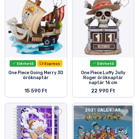
Ajándékkártya
Szállítás és fizetés
Sorozatos cuccok
Filmes cuccok
Elérhető
Express
Elérhető
Mesés cuccok
One Piece Going Merry 3D
One Piece Luffy Jolly
öröknaptár
Roger öröknaptár
naptár 16 cm
Animés cuccok
15 590 Ft
22 990 Ft
Gamer cuccok
Sportos cuccok