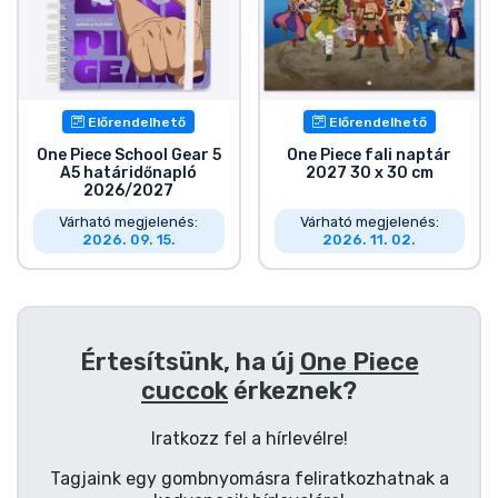
Zenés cuccok
Terméktípusok
Előrendelhető
Előrendelhető
Márkák
One Piece School Gear 5
One Piece fali naptár
A5 határidőnapló
2027 30 x 30 cm
2026/2027
Várható megjelenés:
Várható megjelenés:
2026. 09. 15.
2026. 11. 02.
Értesítsünk, ha új
One Piece
cuccok
érkeznek?
Iratkozz fel a hírlevélre!
Tagjaink egy gombnyomásra feliratkozhatnak a