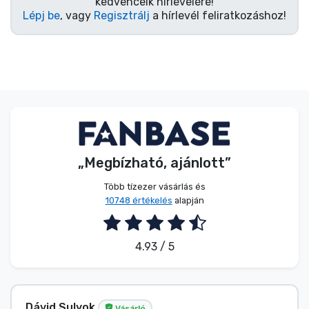
kedvenceik hírlevelére!
Lépj be
, vagy
Regisztrálj
a hírlevél feliratkozáshoz!
„Megbízható, ajánlott”
Több tízezer vásárlás és
10748 értékelés
alapján
4.93 / 5
Dávid Sulyok
Vásárló