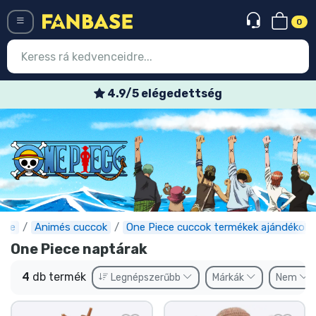
0
Menü
4.9/5 elégedettség
Belépés
Regisztráció
Legújabb cuccok
Akciós ajánlatok
Express szállítás
ase
Animés cuccok
One Piece cuccok termékek ajándékok
One Piece naptárak
Előrendelhető cuccok
4
db termék
Legnépszerűbb
Márkák
Nem
Outlet cuccok