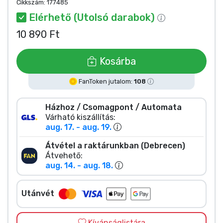
Zenés cuccok
Cikkszám:
177485
Elérhető (Utolsó darabok)
10 890 Ft
Terméktípusok
Kosárba
Márkák
FanToken jutalom:
108
Házhoz / Csomagpont / Automata
Várható kiszállítás:
aug. 17. - aug. 19.
Átvétel a raktárunkban (Debrecen)
Átvehető:
aug. 14. - aug. 18.
Utánvét
Kívánságlistára