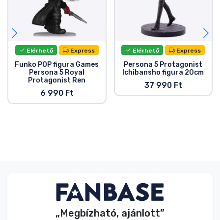
Elérhető
Express
Elérhető
Express
Funko POP figura Games
Persona 5 Protagonist
Persona 5 Royal
Ichibansho figura 20cm
Protagonist Ren
37 990 Ft
6 990 Ft
„Megbízható, ajánlott”