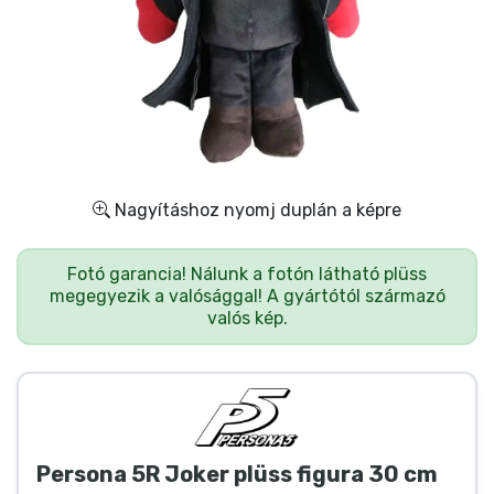
Ajándékkártya
Szállítás és fizetés
Sorozatos cuccok
Filmes cuccok
Nagyításhoz nyomj duplán a képre
Mesés cuccok
Fotó garancia! Nálunk a fotón látható plüss
megegyezik a valósággal! A gyártótól származó
Animés cuccok
valós kép.
Gamer cuccok
Sportos cuccok
Persona 5R Joker plüss figura 30 cm