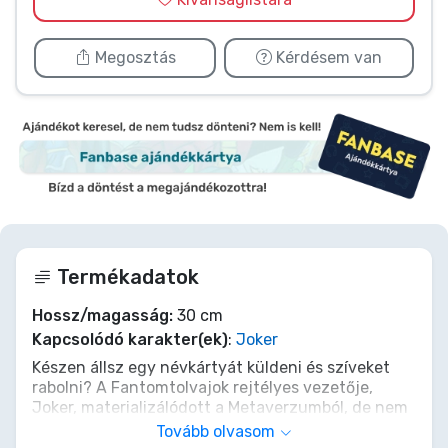
Megosztás
Kérdésem van
Termékadatok
Hossz/magasság:
30 cm
Kapcsolódó karakter(ek)
:
Joker
Készen állsz egy névkártyát küldeni és szíveket
rabolni? A Fantomtolvajok rejtélyes vezetője,
Joker, materializálódott a Metaverzumból, de nem
azért, hogy beszivárogjon a Palotádba, hanem
Tovább olvasom
hogy hűséges plüss bizalmasoddá váljon! Ez a 30