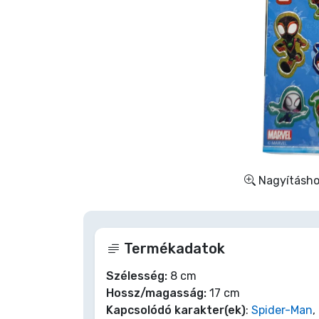
Szállítás és fizetés
Sorozatos cuccok
Filmes cuccok
Mesés cuccok
Animés cuccok
Nagyításhoz
Gamer cuccok
Termékadatok
Sportos cuccok
Szélesség:
8 cm
Hossz/magasság:
17 cm
Zenés cuccok
Kapcsolódó karakter(ek)
:
Spider-Man
,