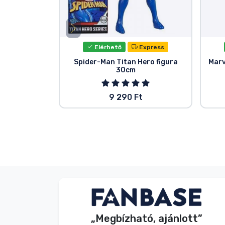
Elérhető
Express
Spider-Man Titan Hero figura
Marv
30cm
9 290 Ft
Név nélkül
Vásárló
„Megbízható, ajánlott”
2026. 08. 07.