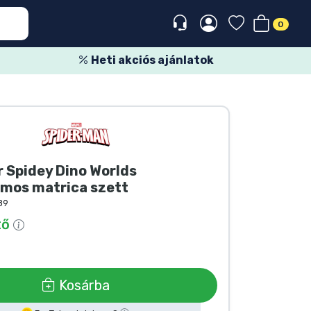
0
Heti akciós ajánlatok
 Spidey Dino Worlds
mos matrica szett
89
tő
Kosárba