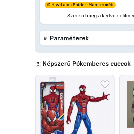
© Hivatalos Spider-Man termék
Terméktípusok
Szerezd meg a kedvenc filme
Márkák
Paraméterek
Népszerű Pókemberes cuccok