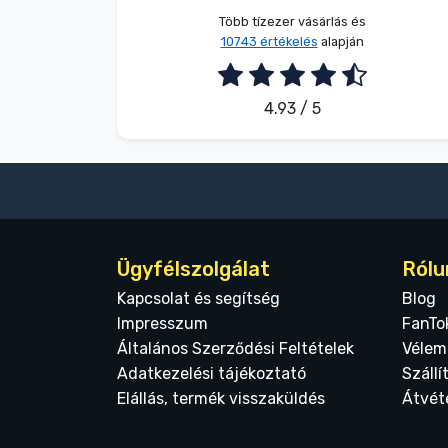
Több tízezer vásárlás és
10743 értékelés
alapján
4.93 / 5
Ügyfélszolgálat
Rólu
Kapcsolat és segítség
Blog
Impresszum
FanTo
Általános Szerződési Feltételek
Vélem
Adatkezelési tájékoztató
Szállí
Elállás, termék visszaküldés
Átvét