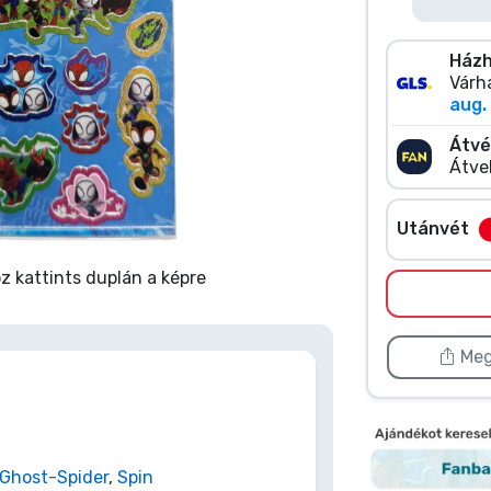
Házh
Várha
aug. 
Átvé
Átve
Utánvét
 kattints duplán a képre
Meg
Ghost-Spider
,
Spin