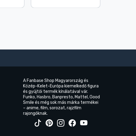
2026. 08.
A Fanbase Shop Magyarország és
Közép-Kelet-Európa kiemelkedő figura
és gyűjtői termék kínálatával vár.
Funko, Hasbro, Banpresto, Mattel, Good
Smile és még sok más márka termékei
– anime, film, sorozat, rajzfilm
rajongóknak.