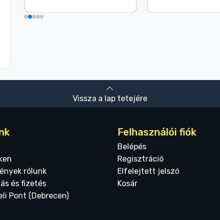
Vissza a lap tetejére
nk
Felhasználói fiók
Belépés
ken
Regisztráció
ények rólunk
Elfelejtett jelszó
tás és fizetés
Kosár
eli Pont (Debrecen)