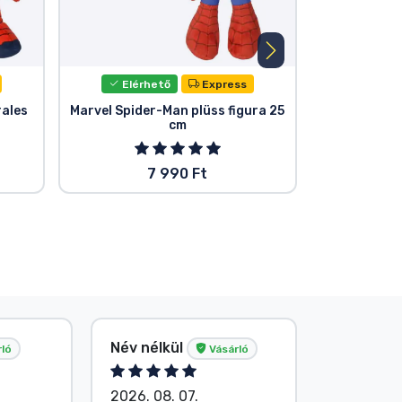
Elérhető
Express
Elér
rales
Marvel Spider-Man plüss figura 25
Spider
cm
7 990 Ft
C. Judit G
Név nélkül
ló
Vásárló
Vásárló
2026. 08. 07.