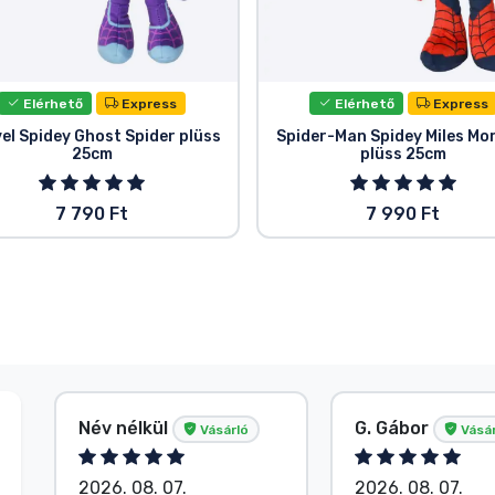
Elérhető
Express
Elérhető
Express
el Spidey Ghost Spider plüss
Spider-Man Spidey Miles Mo
25cm
plüss 25cm
7 790 Ft
7 990 Ft
Név nélkül
G. Gábor
Vásárló
Vásár
2026. 08. 07.
2026. 08. 07.