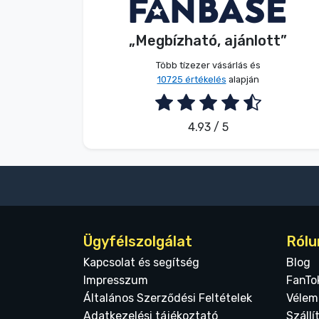
Név nélkül
Vásárló
Terméktípusok
„Megbízható, ajánlott”
2026. 08. 05.
Márkák
Több tízezer vásárlás és
10725 értékelés
alapján
4.93 / 5
Ügyfélszolgálat
Rólu
Kapcsolat és segítség
Blog
Impresszum
FanTo
Általános Szerződési Feltételek
Vélem
Adatkezelési tájékoztató
Szállí