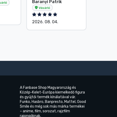
Baranyi Patrik
E. Hipsá
sárló
Vásárló
2026. 08.
2026. 08. 04.
A Fanbase Shop Magyarország és
Közép-Kelet-Európa kiemelkedő figura
és gyűjtői termék kínálatával vár.
Funko, Hasbro, Banpresto, Mattel, Good
Smile és még sok más márka termékei
– anime, film, sorozat, rajzfilm
rajongóknak.