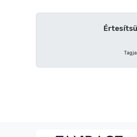
Szállítás és fizetés
Sorozatos cuccok
Értesítsü
Filmes cuccok
Tagja
Mesés cuccok
Animés cuccok
Gamer cuccok
Sportos cuccok
Zenés cuccok