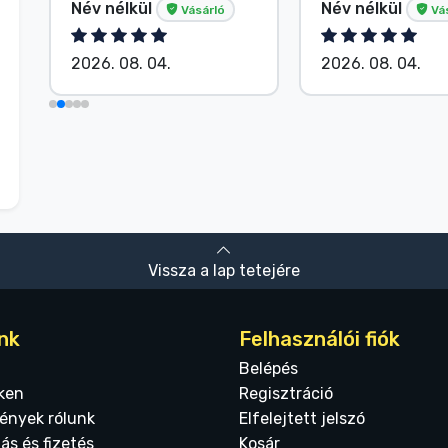
Név nélkül
Név nélkül
Vásárló
Vá
2026. 08. 04.
2026. 08. 04.
Vissza a lap tetejére
nk
Felhasználói fiók
Belépés
ken
Regisztráció
ények rólunk
Elfelejtett jelszó
tás és fizetés
Kosár