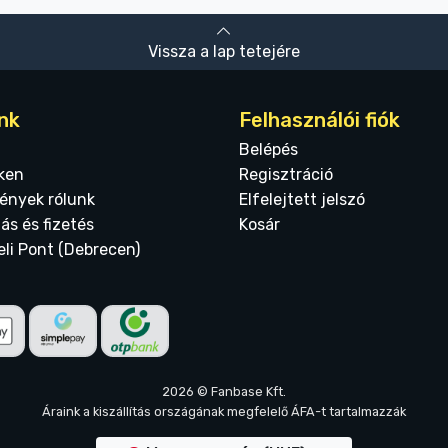
Vissza a lap tetejére
nk
Felhasználói fiók
Belépés
ken
Regisztráció
ények rólunk
Elfelejtett jelszó
tás és fizetés
Kosár
eli Pont (Debrecen)
2026 © Fanbase Kft.
Áraink a kiszállítás országának megfelelő ÁFA-t tartalmazzák