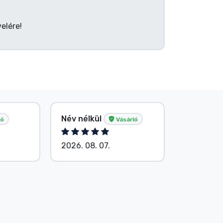
elére!
Tősér Al
Név nélkül
ló
Vásárló
Vásárló
2026. 08. 07.
2026. 08.