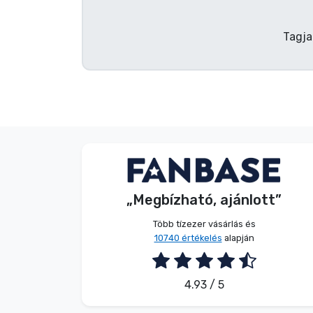
Terméktípusok
Tagja
Márkák
G. Gábor
Vásárló
„Megbízható, ajánlott”
2026. 08. 07.
Több tízezer vásárlás és
10740 értékelés
alapján
4.93 / 5