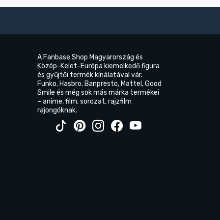
A Fanbase Shop Magyarország és
Közép-Kelet-Európa kiemelkedő figura
és gyűjtői termék kínálatával vár.
Funko, Hasbro, Banpresto, Mattel, Good
Smile és még sok más márka termékei
– anime, film, sorozat, rajzfilm
rajongóknak.