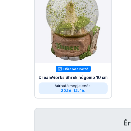
Szállítás és fizetés
Sorozatos cuccok
Filmes cuccok
Mesés cuccok
Előrendelhető
Animés cuccok
DreamWorks Shrek hógömb 10 cm
Várható megjelenés:
Gamer cuccok
2026. 12. 16.
Sportos cuccok
Zenés cuccok
Ér