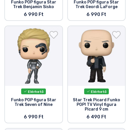
Funko POP figura Star
Funko POP figura Star
Trek Benjamin Sisko
Trek Geordi LaForge
6 990 Ft
6 990 Ft
Elérhető
Elérhető
Funko POP figura Star
Star Trek Picard Funko
Trek Seven of Nine
POP! TV Vinyl figura
Picard 9 cm
6 990 Ft
6 490 Ft