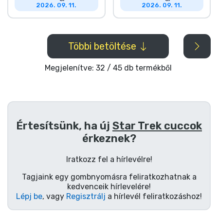
2026. 09. 11.
2026. 09. 11.
Többi betöltése
Megjelenítve: 32 / 45 db termékből
Értesítsünk, ha új
Star Trek cuccok
érkeznek?
Iratkozz fel a hírlevélre!
Tagjaink egy gombnyomásra feliratkozhatnak a
kedvenceik hírlevelére!
Lépj be
, vagy
Regisztrálj
a hírlevél feliratkozáshoz!