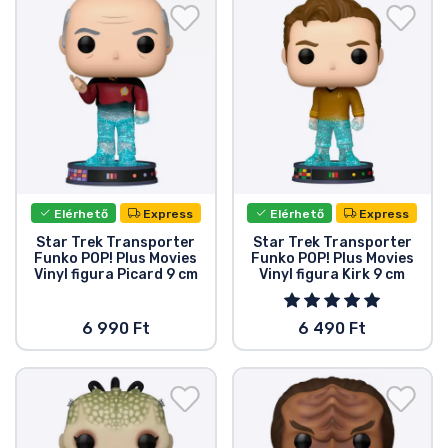
Ajándékkártya
Szállítás és fizetés
Sorozatos cuccok
Filmes cuccok
Elérhető
Express
Elérhető
Express
Mesés cuccok
Star Trek Transporter
Star Trek Transporter
Funko POP! Plus Movies
Funko POP! Plus Movies
Vinyl figura Picard 9 cm
Vinyl figura Kirk 9 cm
Animés cuccok
6 990 Ft
6 490 Ft
Gamer cuccok
Sportos cuccok