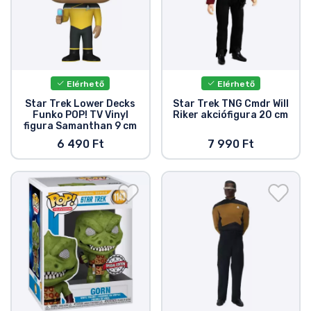
Elérhető
Elérhető
Star Trek Lower Decks
Star Trek TNG Cmdr Will
Funko POP! TV Vinyl
Riker akciófigura 20 cm
figura Samanthan 9 cm
6 490 Ft
7 990 Ft