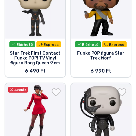
Zenés cuccok
Terméktípusok
Márkák
Elérhető
Express
Elérhető
Express
Star Trek First Contact
Funko POP figura Star
Funko POP! TV Vinyl
Trek Worf
figura Borg Queen 9 cm
6 490 Ft
6 990 Ft
Akciós