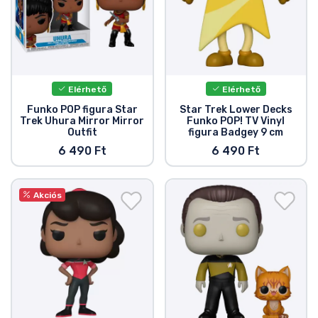
Elérhető
Elérhető
Funko POP figura Star
Star Trek Lower Decks
Trek Uhura Mirror Mirror
Funko POP! TV Vinyl
Outfit
figura Badgey 9 cm
6 490 Ft
6 490 Ft
Akciós