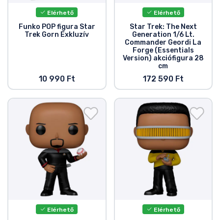
Elérhető
Elérhető
Funko POP figura Star
Star Trek: The Next
Trek Gorn Exkluzív
Generation 1/6 Lt.
Commander Geordi La
Forge (Essentials
Version) akciófigura 28
cm
10 990 Ft
172 590 Ft
Elérhető
Elérhető