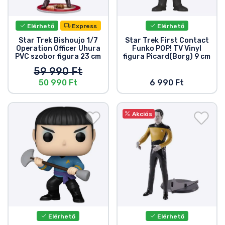
Elérhető
Express
Elérhető
Star Trek Bishoujo 1/7
Star Trek First Contact
Operation Officer Uhura
Funko POP! TV Vinyl
PVC szobor figura 23 cm
figura Picard(Borg) 9 cm
59 990 Ft
50 990 Ft
6 990 Ft
Akciós
Elérhető
Elérhető