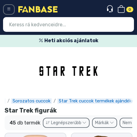
0
Menü
Heti akciós ajánlatok
Belépés
Regisztráció
Legújabb cuccok
Akciós ajánlatok
Express szállítás
se
Sorozatos cuccok
Star Trek cuccok termékek ajándékok
Star Trek figurák
Előrendelhető cuccok
45
db termék
Legnépszerűbb
Márkák
Nem
Outlet cuccok