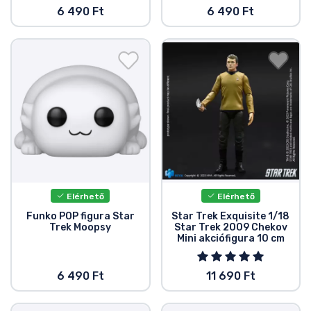
6 490 Ft
6 490 Ft
Elérhető
Elérhető
Funko POP figura Star
Star Trek Exquisite 1/18
Trek Moopsy
Star Trek 2009 Chekov
Mini akciófigura 10 cm
6 490 Ft
11 690 Ft