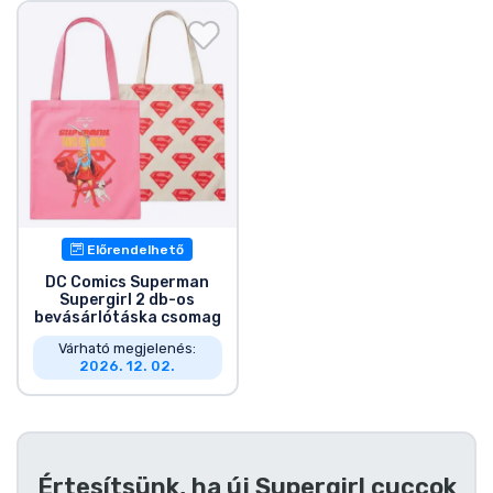
Ajándékkártya
Szállítás és fizetés
Sorozatos cuccok
Filmes cuccok
Mesés cuccok
Előrendelhető
DC Comics Superman
Supergirl 2 db-os
Animés cuccok
bevásárlótáska csomag
Várható megjelenés:
2026. 12. 02.
Gamer cuccok
Sportos cuccok
Értesítsünk, ha új
Supergirl cuccok