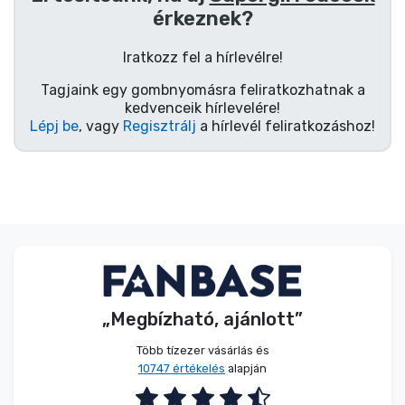
Zenés cuccok
érkeznek?
Iratkozz fel a hírlevélre!
Terméktípusok
Tagjaink egy gombnyomásra feliratkozhatnak a
kedvenceik hírlevelére!
Márkák
Lépj be
, vagy
Regisztrálj
a hírlevél feliratkozáshoz!
„Megbízható, ajánlott”
Több tízezer vásárlás és
10747 értékelés
alapján