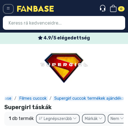
0
Menü
4.9/5 elégedettség
Belépés
Regisztráció
Legújabb cuccok
Akciós ajánlatok
Express szállítás
nbase
Filmes cuccok
Supergirl cuccok termékek ajándékok
Előrendelhető cuccok
Supergirl táskák
Outlet cuccok
1
db termék
Legnépszerűbb
Márkák
Nem