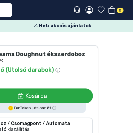
0
Heti akciós ajánlatok
eams Doughnut ékszerdoboz
29
ő (Utolsó darabok)
Kosárba
FanToken jutalom:
81
oz / Csomagpont / Automata
tó kiszállítás: