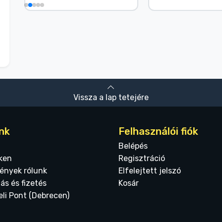
Vissza a lap tetejére
nk
Felhasználói fiók
Belépés
ken
Regisztráció
ények rólunk
Elfelejtett jelszó
tás és fizetés
Kosár
eli Pont (Debrecen)