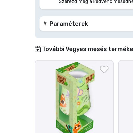
Szerezd meg a kedvenc mesédhez 
Terméktípusok
Paraméterek
Márkák
További Vegyes mesés termékek