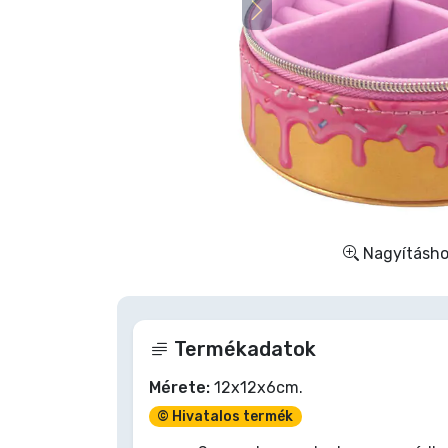
Szállítás és fizetés
Sorozatos cuccok
Filmes cuccok
Mesés cuccok
Animés cuccok
Nagyításhoz
Gamer cuccok
Termékadatok
Sportos cuccok
Mérete:
12x12x6cm.
Zenés cuccok
© Hivatalos termék