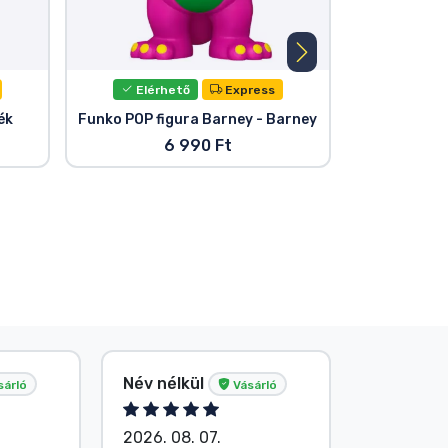
Elérhető
Express
Elér
ék
Funko POP figura Barney - Barney
Steven Un
S
6 990 Ft
Név nélkül
G. Gábor
sárló
Vásárló
2026. 08. 07.
2026. 08.