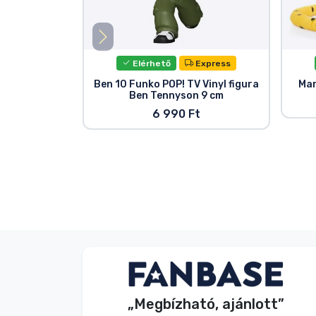
Elérhető
Express
Ben 10 Funko POP! TV Vinyl figura
Mar
Ben Tennyson 9 cm
6 990 Ft
Dávid Sulyok
Vásárló
„Megbízható, ajánlott”
2026. 08. 08.