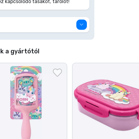
kapcsolódó tasakot, tárolót!
 a gyártótól