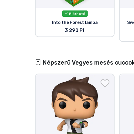
Elérhető
Into the Forest lámpa
Sw
3 290 Ft
Népszerű Vegyes mesés cucco