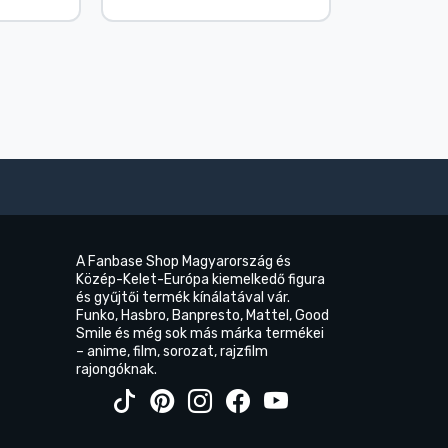
A Fanbase Shop Magyarország és
Közép-Kelet-Európa kiemelkedő figura
és gyűjtői termék kínálatával vár.
Funko, Hasbro, Banpresto, Mattel, Good
Smile és még sok más márka termékei
– anime, film, sorozat, rajzfilm
rajongóknak.