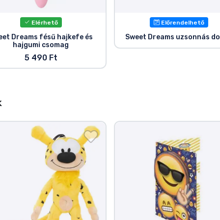
Elérhető
Előrendelhető
eet Dreams fésű hajkefe és
Sweet Dreams uzsonnás d
hajgumi csomag
5 490 Ft
k