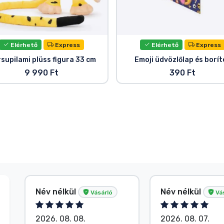
Elérhető
Express
Elérhető
Express
supilami plüss figura 33 cm
Emoji üdvözlőlap és borít
9 990 Ft
390 Ft
Név nélkül
Név nélkül
Vásárló
Vá
2026. 08. 08.
2026. 08. 07.