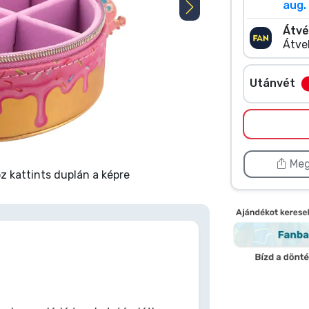
aug. 
Átvé
Átve
Utánvét
Meg
 kattints duplán a képre