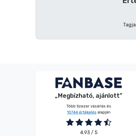
Ért
Terméktípusok
Tagja
Márkák
Név nélkül
Vásárló
„Megbízható, ajánlott”
2026. 08. 07.
Több tízezer vásárlás és
10744 értékelés
alapján
4.93 / 5