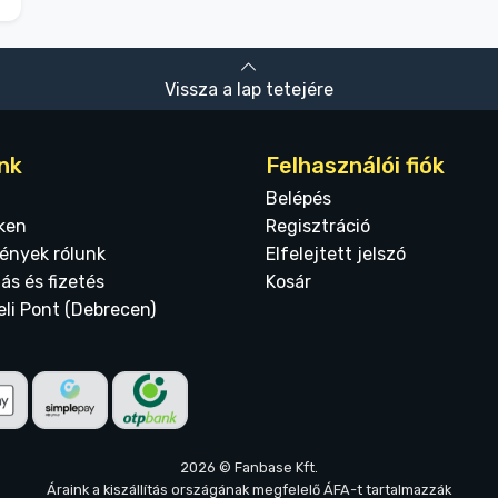
Vissza a lap tetejére
nk
Felhasználói fiók
Belépés
ken
Regisztráció
ények rólunk
Elfelejtett jelszó
tás és fizetés
Kosár
eli Pont (Debrecen)
2026 © Fanbase Kft.
Áraink a kiszállítás országának megfelelő ÁFA-t tartalmazzák