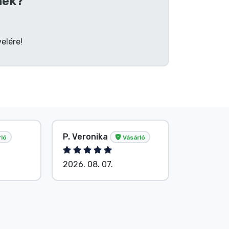
nek?
elére!
P. Veronika
Név nélk
ló
Vásárló
2026. 08. 07.
2026. 08.