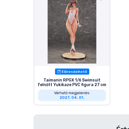
Szállítás és fizetés
Sorozatos cuccok
Filmes cuccok
Mesés cuccok
Animés cuccok
Előrendelhető
Taimanin RPGX 1/6 Swimsuit
felnőtt Yukikaze PVC figura 27 cm
Gamer cuccok
Várható megjelenés:
2027. 04. 01.
Sportos cuccok
Zenés cuccok