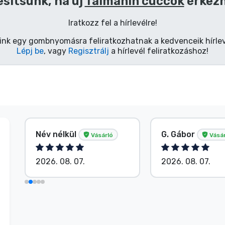
esítsünk, ha új
Taimanin cuccok
érkez
Iratkozz fel a hírlevélre!
ink egy gombnyomásra feliratkozhatnak a kedvenceik hírlev
Lépj be
, vagy
Regisztrálj
a hírlevél feliratkozáshoz!
Név nélkül
G. Gábor
Vásárló
Vásár
2026. 08. 07.
2026. 08. 07.