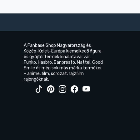
A Fanbase Shop Magyarország és
Közép-Kelet-Európa kiemelkedő figura
és gyűjtői termék kínálatával vár.
Funko, Hasbro, Banpresto, Mattel, Good
Smile és még sok más márka termékei
– anime, film, sorozat, rajzfilm
rajongóknak.