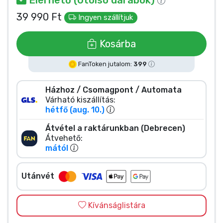
Zenés cuccok
39 990 Ft
Ingyen szállítjuk
Terméktípusok
Kosárba
Márkák
FanToken jutalom:
399
Házhoz / Csomagpont / Automata
Várható kiszállítás:
hétfő (aug. 10.)
Átvétel a raktárunkban (Debrecen)
Átvehető:
mától
Utánvét
Kívánságlistára