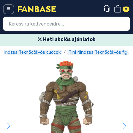
0
Menü
Heti akciós ajánlatok
i Nindzsa Teknőcök-ös cuccok
Tini Nindzsa Teknőcök-ös figur
Belépés
Regisztráció
Legújabb cuccok
Akciós ajánlatok
Express szállítás
Előrendelhető cuccok
Outlet cuccok