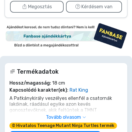
Megosztás
Kérdésem van
Termékadatok
Hossz/magasság:
18 cm
Kapcsolódó karakter(ek)
:
Rat King
A Patkánykirály veszélyes ellenfél a csatornák
lakóinak, ráadásul egyike azon kevés
gonosztevőknek, akik feltűntek a TMNT
képregényekben, animációs sorozatokban és
Tovább olvasom
videójátékban is! Ez a rendkívül részletgazdag, 7
© Hivatalos Teenage Mutant Ninja Turtles termék
hüvelykes (17,8 cm) méretarányú Teenage Mutant