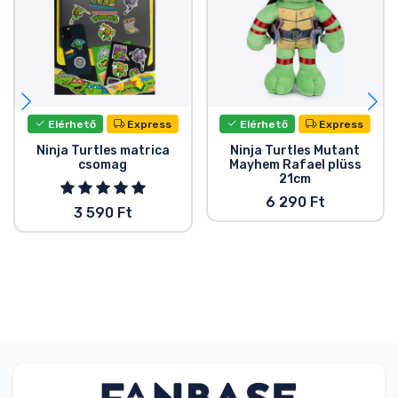
Elérhető
Express
Elérhető
Express
Ninja Turtles matrica
Ninja Turtles Mutant
csomag
Mayhem Rafael plüss
21cm
6 290 Ft
3 590 Ft