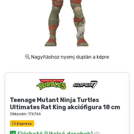
Ajándékkártya
Szállítás és fizetés
Sorozatos cuccok
Filmes cuccok
Nagyításhoz nyomj duplán a képre
Mesés cuccok
Animés cuccok
Teenage Mutant Ninja Turtles
Gamer cuccok
Ultimates Rat King akciófigura 18 cm
Cikkszám:
176766
Sportos cuccok
Express
Elérhető (Utolsó darabok)