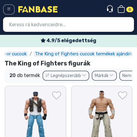
0
Menü
Heti akciós ajánlatok
amer cuccok
The King of Fighters cuccok termékek ajándéko
Belépés
Regisztráció
The King of Fighters figurák
Legújabb cuccok
20
db termék
Legnépszerűbb
Márkák
Nem
Akciós ajánlatok
Express szállítás
Előrendelhető cuccok
Outlet cuccok