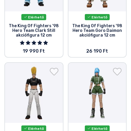
Ajándékkártya
Szállítás és fizetés
Elérhető
Elérhető
The King Of Fighters '98
The King Of Fighters '98
Hero Team Clark Still
Hero Team Goro Daimon
Sorozatos cuccok
akciófigura 12 cm
akciófigura 12 cm
Filmes cuccok
19 990 Ft
26 190 Ft
Mesés cuccok
Animés cuccok
Gamer cuccok
Sportos cuccok
Elérhető
Elérhető