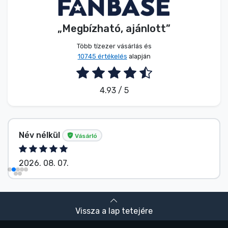
„Megbízható, ajánlott”
Több tízezer vásárlás és
10745 értékelés
alapján
4.93 / 5
Név nélkül
Vásárló
2026. 08. 07.
Vissza a lap tetejére