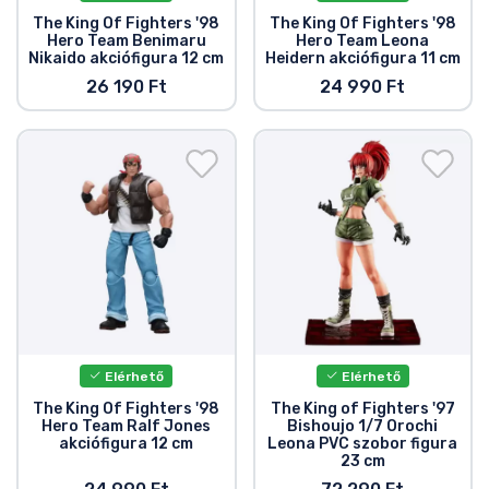
Zenés cuccok
The King Of Fighters '98
The King Of Fighters '98
Hero Team Benimaru
Hero Team Leona
Nikaido akciófigura 12 cm
Heidern akciófigura 11 cm
Terméktípusok
26 190 Ft
24 990 Ft
Márkák
Elérhető
Elérhető
The King Of Fighters '98
The King of Fighters '97
Hero Team Ralf Jones
Bishoujo 1/7 Orochi
akciófigura 12 cm
Leona PVC szobor figura
23 cm