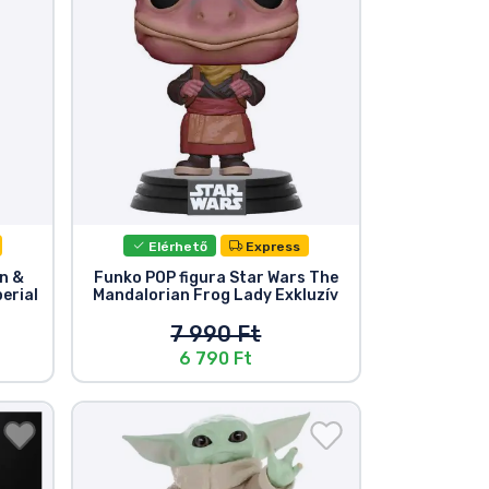
Elérhető
Express
n &
Funko POP figura Star Wars The
erial
Mandalorian Frog Lady Exkluzív
7 990 Ft
6 790 Ft