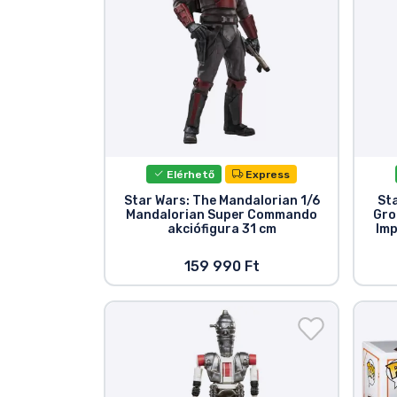
Elérhető
Express
Star Wars: The Mandalorian 1/6
St
Mandalorian Super Commando
Gro
akciófigura 31 cm
Imp
159 990 Ft