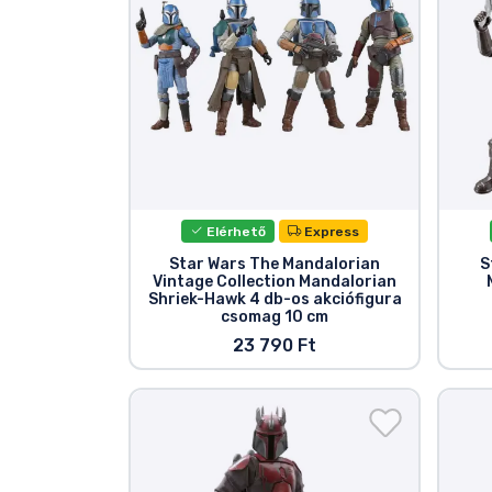
Elérhető
Express
Star Wars The Mandalorian
S
Vintage Collection Mandalorian
Shriek-Hawk 4 db-os akciófigura
csomag 10 cm
23 790 Ft