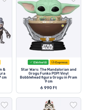
Elérhető
Express
n &
Star Wars: The Mandalorian and
ura
Grogu Funko POP! Vinyl
7 cm
Bobblehead figura Grogu in Pram
9 cm
6 990 Ft