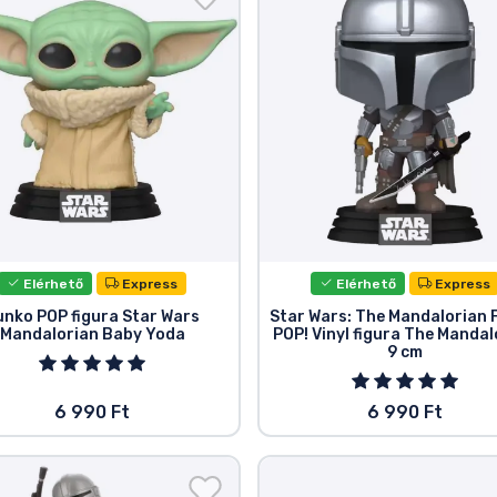
Elérhető
Express
Elérhető
Express
unko POP figura Star Wars
Star Wars: The Mandalorian
Mandalorian Baby Yoda
POP! Vinyl figura The Mandal
9 cm
6 990 Ft
6 990 Ft