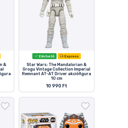
Elérhető
Express
n &
Star Wars: The Mandalorian &
al
Grogu Vintage Collection Imperial
figura
Remnant AT-AT Driver akciófigura
10 cm
10 990 Ft