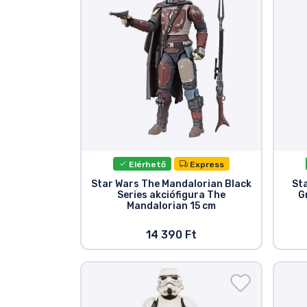
Elérhető
Express
Star Wars The Mandalorian Black
St
Series akciófigura The
G
Mandalorian 15 cm
14 390 Ft