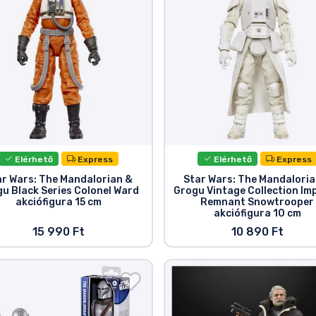
Elérhető
Express
Elérhető
Express
ar Wars: The Mandalorian &
Star Wars: The Mandaloria
u Black Series Colonel Ward
Grogu Vintage Collection Imp
akciófigura 15 cm
Remnant Snowtrooper
akciófigura 10 cm
15 990 Ft
10 890 Ft