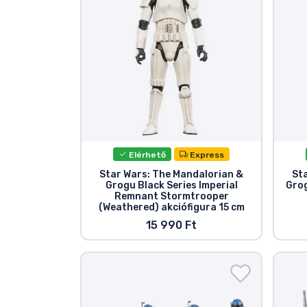
Elérhető
Express
Star Wars: The Mandalorian &
St
Grogu Black Series Imperial
Grog
Remnant Stormtrooper
(Weathered) akciófigura 15 cm
15 990 Ft