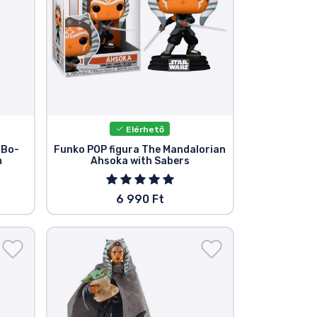
Elérhető
 Bo-
Funko POP figura The Mandalorian
m
Ahsoka with Sabers
6 990 Ft