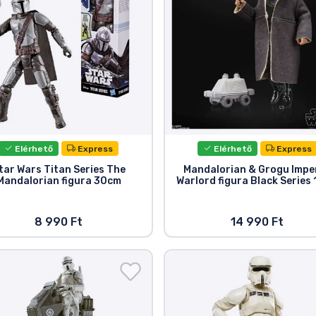
Elérhető
Express
Elérhető
Express
tar Wars Titan Series The
Mandalorian & Grogu Imper
Mandalorian figura 30cm
Warlord figura Black Series
8 990 Ft
14 990 Ft