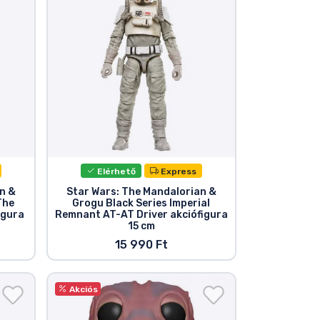
Elérhető
Express
n &
Star Wars: The Mandalorian &
The
Grogu Black Series Imperial
igura
Remnant AT-AT Driver akciófigura
15 cm
15 990 Ft
Akciós