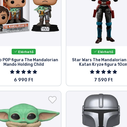
Elérhető
Elérhető
 POP figura The Mandalorian
Star Wars The Mandalorian
Mando Holding Child
Katan Kryze figura 10c
6 990 Ft
7 590 Ft