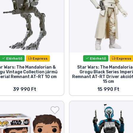
Elérhető
Express
Elérhető
Express
ar Wars: The Mandalorian &
Star Wars: The Mandaloria
gu Vintage Collection jármű
Grogu Black Series Imperi
erial Remnant AT-RT 10 cm
Remnant AT-RT Driver akció
15 cm
39 990 Ft
15 990 Ft