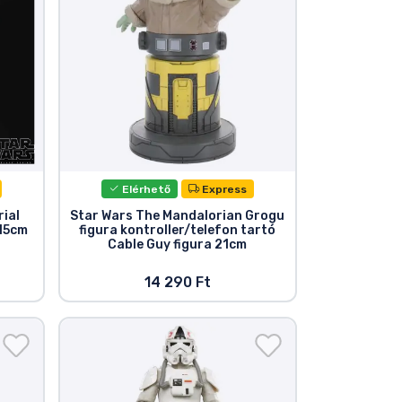
Elérhető
Express
ial
Star Wars The Mandalorian Grogu
 15cm
figura kontroller/telefon tartó
Cable Guy figura 21cm
14 290 Ft