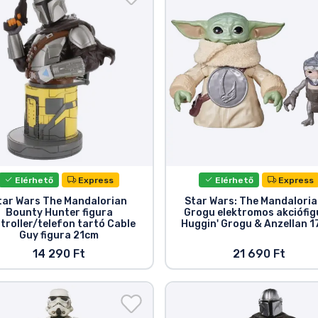
Elérhető
Express
Elérhető
Express
tar Wars The Mandalorian
Star Wars: The Mandaloria
Bounty Hunter figura
Grogu elektromos akciófig
troller/telefon tartó Cable
Huggin' Grogu & Anzellan 1
Guy figura 21cm
14 290 Ft
21 690 Ft