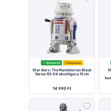
Terméktípusok
Márkák
Elérhető
Express
Star Wars: The Mandalorian Black
S
Series R5-D4 akciófigura 15 cm
kon
14 990 Ft