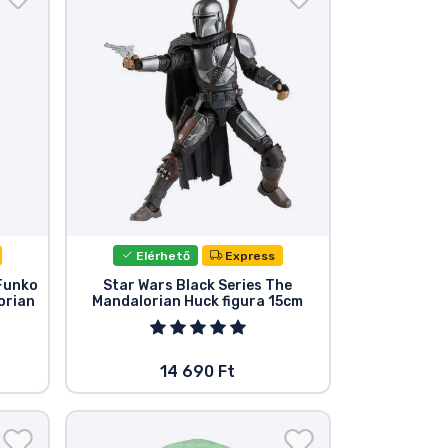
Elérhető
Express
 Funko
Star Wars Black Series The
orian
Mandalorian Huck figura 15cm
14 690 Ft