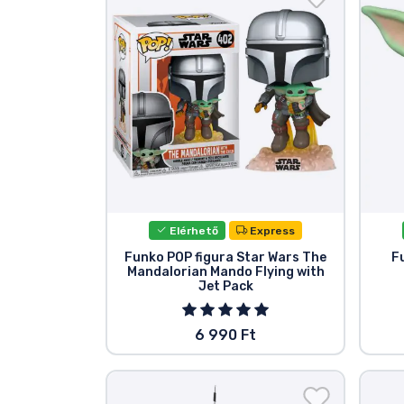
Szállítás és fizetés
Sorozatos cuccok
Filmes cuccok
Mesés cuccok
Animés cuccok
Elérhető
Express
Funko POP figura Star Wars The
F
Mandalorian Mando Flying with
Gamer cuccok
Jet Pack
Sportos cuccok
6 990 Ft
Zenés cuccok