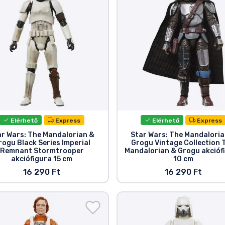
Elérhető
Express
Elérhető
Express
ar Wars: The Mandalorian &
Star Wars: The Mandaloria
rogu Black Series Imperial
Grogu Vintage Collection 
Remnant Stormtrooper
Mandalorian & Grogu akcióf
akciófigura 15 cm
10 cm
16 290 Ft
16 290 Ft