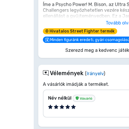
Íme a Psycho Power! M. Bison, az Ultra St
Challengers legyőzhetetlen vezére kés
Terméktípusok
ellenállást a gyűjteményedben. Ez a Jad
cm-es, 1/12 méretarányú akciófigura me
Tovább ol
Márkák
ambícióját és ikonikus megjelenését. A
© Hivatalos Street Fighter termék
kiállításodhoz, és kezdődjön el az ő ura
nem csupán győzelem lesz; hanem... eg
Minden figuránk eredeti, gyári csomagolás
Szerezd meg a kedvenc játék
Vélemények
(
Irányelv
)
A vásárlók imádják a terméket.
Név nélkül
Vásárló