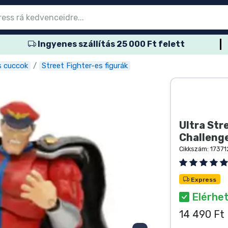
Ingyenes szállítás 25 000 Ft felett
őmenübe
őmenübe
őmenübe
őmenübe
őmenübe
őmenübe
őmenübe
őmenübe
őmenübe
ozatos termék
es termék
és termék
més termék
er termék
rtos termék
és termék
sok
s cuccok
Street Fighter-es figurák
Ultra Stre
Challenge
Cikkszám:
17371
Express
Elérhet
14 490 Ft