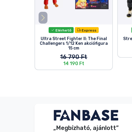
Elérhető
Express
Ultra Street Fighter II: The Final
Stre
Challengers 1/12 Ken akciófigura
15 cm
16 790 Ft
14 190 Ft
Név nélkül
Vásárló
„Megbízható, ajánlott”
2026. 08. 07.