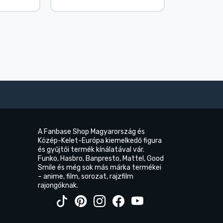
A Fanbase Shop Magyarország és
Közép-Kelet-Európa kiemelkedő figura
és gyűjtői termék kínálatával vár.
Funko, Hasbro, Banpresto, Mattel, Good
Smile és még sok más márka termékei
– anime, film, sorozat, rajzfilm
rajongóknak.