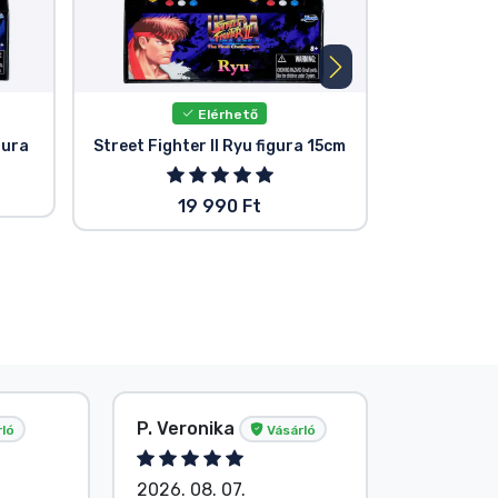
Elérhető
gura
Street Fighter II Ryu figura 15cm
Ultra Street
Challen
akci
19 990 Ft
1
P. Veronika
Név nélk
ló
Vásárló
2026. 08. 07.
2026. 08.