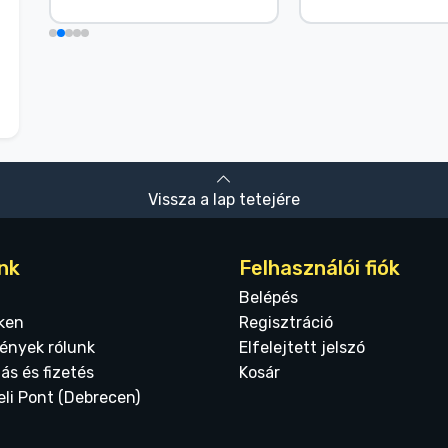
Vissza a lap tetejére
nk
Felhasználói fiók
Belépés
ken
Regisztráció
ények rólunk
Elfelejtett jelszó
tás és fizetés
Kosár
eli Pont (Debrecen)