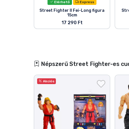
Elérhető
Express
Street Fighter II Fei-Long figura
Str
15cm
17 290 Ft
Népszerű Street Fighter-es cu
Akciós