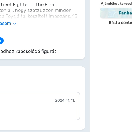
reet Fighter II: The Final
zen áll, hogy szétzúzzon minden
a Toys által készített impozáns, 15
sterien testesíti meg zsarnoki
vasom
dd a Shadaloo mesterét a
lma. Számodra e figura birtoklása
y Kedd.
ú
odhoz kapcsolódó figurát!
2024. 11. 11.