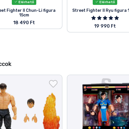
Elérhető
Elérhető
eet Fighter II Chun-Li figura
Street Fighter II Ryu figura
15cm
18 490 Ft
19 990 Ft
ccok