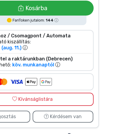
Kosárba
FanToken jutalom:
144
oz / Csomagpont / Automata
tó kiszállítás:
(aug. 11.)
tel a raktárunkban (Debrecen)
hető:
köv. munkanaptól
Kívánságlistára
osztás
Kérdésem van