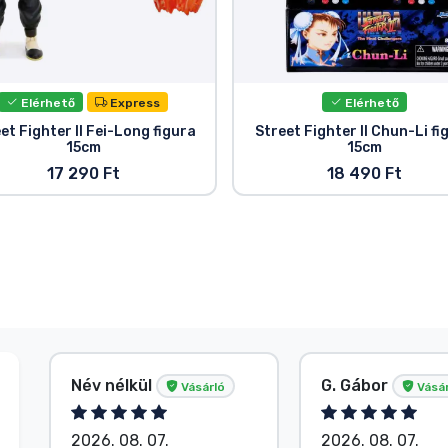
Elérhető
Express
Elérhető
et Fighter II Fei-Long figura
Street Fighter II Chun-Li fi
15cm
15cm
17 290 Ft
18 490 Ft
Név nélkül
G. Gábor
Vásárló
Vásár
2026. 08. 07.
2026. 08. 07.