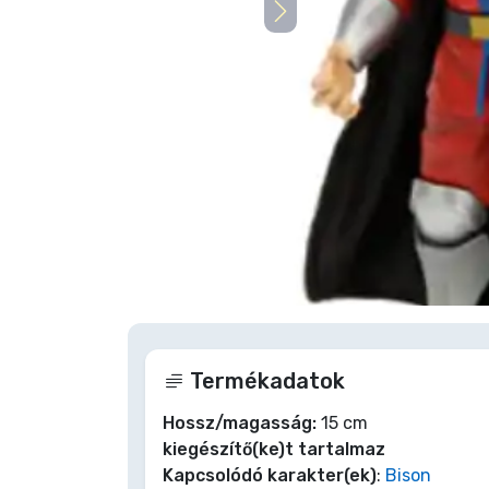
Szállítás és fizetés
Sorozatos cuccok
Filmes cuccok
Mesés cuccok
Animés cuccok
Nagyításhoz
Gamer cuccok
Termékadatok
Sportos cuccok
Hossz/magasság:
15 cm
kiegészítő(ke)t tartalmaz
Zenés cuccok
Kapcsolódó karakter(ek)
:
Bison