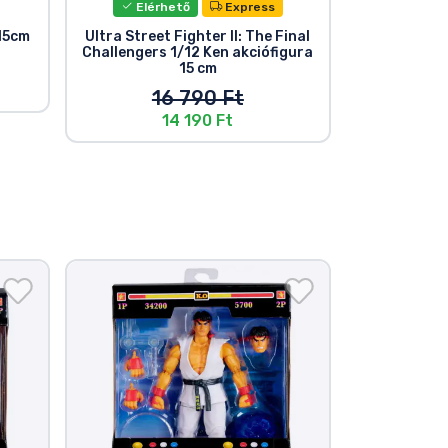
Elérhető
Express
 15cm
Ultra Street Fighter II: The Final
Ultra Street
Challengers 1/12 Ken akciófigura
Challen
15 cm
akci
16 790 Ft
14 190 Ft
Akciós