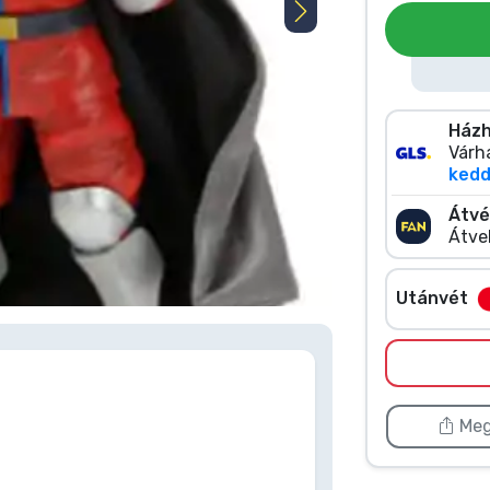
Házh
Várha
kedd 
Átvé
Átve
 kattints duplán a képre
Utánvét
Meg