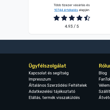
Több tízezer vásárlás és
10744 értékelés
alapján
4.93 / 5
Ügyfélszolgálat
Rólu
Kapcsolat és segítség
Blog
Impresszum
FanTo
Általános Szerződési Feltételek
Vélem
Adatkezelési tájékoztató
Szállí
Elállás, termék visszaküldés
Átvét