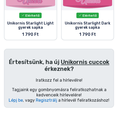
Ajándékkártya
Szállítás és fizetés
Elérhető
Elérhető
Unikornis Starlight Light
Unikornis Starlight Dark
gyerek sapka
gyerek sapka
Sorozatos cuccok
1 790 Ft
1 790 Ft
Filmes cuccok
Mesés cuccok
Értesítsünk, ha új
Unikornis cuccok
érkeznek?
Animés cuccok
Iratkozz fel a hírlevélre!
Gamer cuccok
Tagjaink egy gombnyomásra feliratkozhatnak a
kedvenceik hírlevelére!
Lépj be
, vagy
Regisztrálj
a hírlevél feliratkozáshoz!
Sportos cuccok