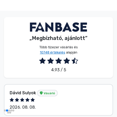
Zenés cuccok
Terméktípusok
Márkák
„Megbízható, ajánlott”
Több tízezer vásárlás és
10748 értékelés
alapján
4.93 / 5
Dávid Sulyok
Vásárló
2026. 08. 08.