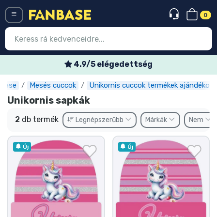
0
Menü
4.9/5 elégedettség
nbase
Mesés cuccok
Unikornis cuccok termékek ajándékok
Belépés
Regisztráció
Unikornis sapkák
Legújabb cuccok
2
db termék
Legnépszerűbb
Márkák
Nem
Akciós ajánlatok
Új
Új
Express szállítás
Előrendelhető cuccok
Outlet cuccok