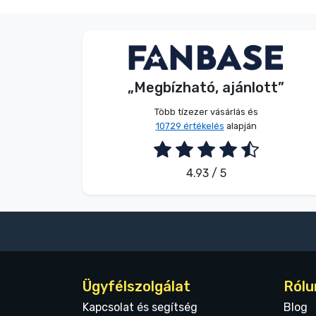
Terméktípusok
V. Éva
Vásárló
Márkák
„Megbízható, ajánlott”
2026. 08. 06.
Több tízezer vásárlás és
10729 értékelés
alapján
4.93 / 5
Ügyfélszolgálat
Rólu
Kapcsolat és segítség
Blog