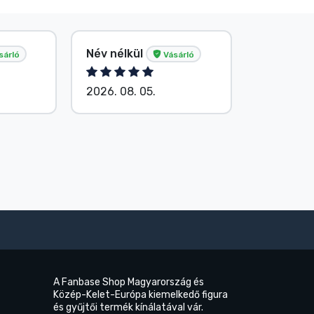
Név nélkül
Név nélk
sárló
Vásárló
2026. 08. 05.
2026. 08.
A Fanbase Shop Magyarország és
Közép-Kelet-Európa kiemelkedő figura
és gyűjtői termék kínálatával vár.