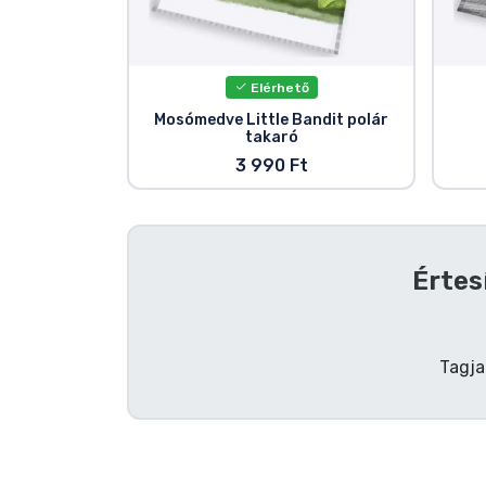
Szállítás és fizetés
Sorozatos cuccok
Elérhető
Mosómedve Little Bandit polár
takaró
Filmes cuccok
3 990 Ft
Mesés cuccok
Animés cuccok
Értes
Gamer cuccok
Tagja
Sportos cuccok
Zenés cuccok