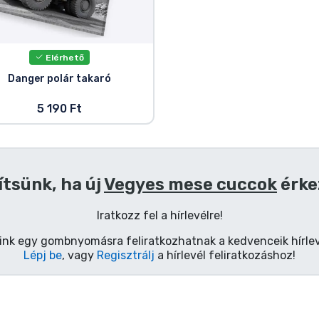
Elérhető
Danger polár takaró
5 190 Ft
ítsünk, ha új
Vegyes mese cuccok
érke
Iratkozz fel a hírlevélre!
ink egy gombnyomásra feliratkozhatnak a kedvenceik hírlev
Lépj be
, vagy
Regisztrálj
a hírlevél feliratkozáshoz!