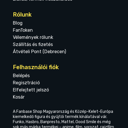
Rólunk
Blog
FanToken
Vélemények rólunk
Szállítás és fizetés
Átvételi Pont (Debrecen)
Felhasználói fiók
Belépés
Regisztráció
Elfelejtett jelszó
Kosár
A Fanbase Shop Magyarország és Közép-Kelet-Európa
kiemelkedő figura és gyűjtői termék kínálatával vár.
Funko, Hasbro, Banpresto, Mattel, Good Smile és még
sok más márka termékei – anime, film, sorozat, rajzfilm