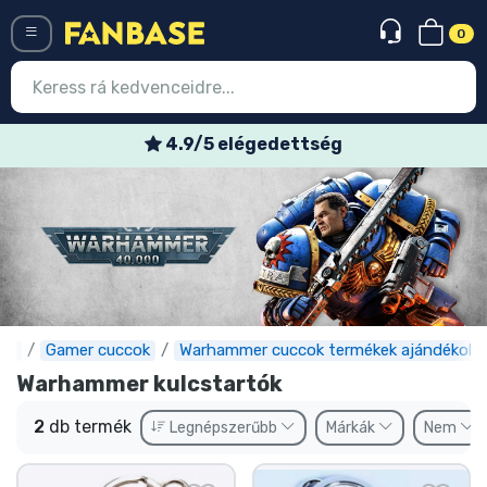
0
Menü
4.9/5 elégedettség
Belépés
Regisztráció
Legújabb cuccok
Akciós ajánlatok
Express szállítás
se
Gamer cuccok
Warhammer cuccok termékek ajándékok
Warhammer kulcstartók
Előrendelhető cuccok
2
db termék
Legnépszerűbb
Márkák
Nem
Outlet cuccok