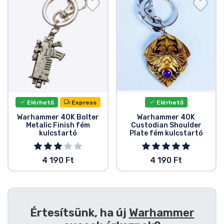
Ajándékkártya
Szállítás és fizetés
Sorozatos cuccok
Filmes cuccok
Elérhető
Express
Elérhető
Mesés cuccok
Warhammer 40K Bolter
Warhammer 40K
Metalic Finish fém
Custodian Shoulder
kulcstartó
Plate fém kulcstartó
Animés cuccok
4 190 Ft
4 190 Ft
Gamer cuccok
Sportos cuccok
Értesítsünk, ha új
Warhammer