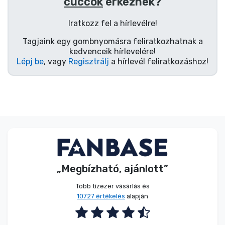
Zenés cuccok
cuccok
érkeznek?
Iratkozz fel a hírlevélre!
Terméktípusok
Tagjaink egy gombnyomásra feliratkozhatnak a
kedvenceik hírlevelére!
Lépj be
, vagy
Regisztrálj
a hírlevél feliratkozáshoz!
Márkák
„Megbízható, ajánlott”
Több tízezer vásárlás és
10727 értékelés
alapján