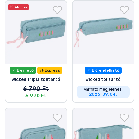
Ajándékkártya
Akciós
Szállítás és fizetés
Sorozatos cuccok
Filmes cuccok
Mesés cuccok
Elérhető
Express
Előrendelhető
Wicked tripla tolltartó
Wicked tolltartó
Animés cuccok
6 790 Ft
Várható megjelenés:
2026. 09. 04.
5 990 Ft
Gamer cuccok
Sportos cuccok