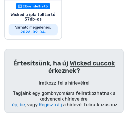
Előrendelhető
Wicked tripla tolltartó
37db-os
Várható megjelenés:
2026. 09. 04.
Értesítsünk, ha új
Wicked cuccok
érkeznek?
Iratkozz fel a hírlevélre!
Tagjaink egy gombnyomásra feliratkozhatnak a
kedvenceik hírlevelére!
Lépj be
, vagy
Regisztrálj
a hírlevél feliratkozáshoz!