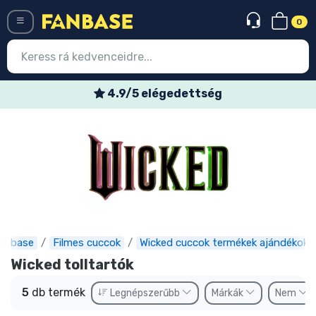
0
Menü
4.9/5 elégedettség
Belépés
Regisztráció
Legújabb cuccok
Akciós ajánlatok
Express szállítás
anbase
Filmes cuccok
Wicked cuccok termékek ajándékok
Előrendelhető cuccok
Wicked tolltartók
Outlet cuccok
5
db termék
Legnépszerűbb
Márkák
Nem