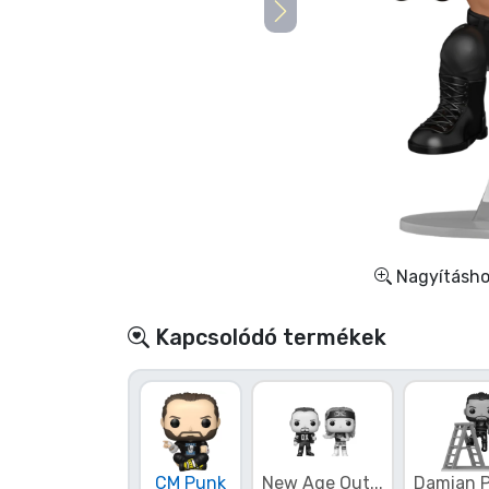
Szállítás és fizetés
Sorozatos cuccok
Filmes cuccok
Mesés cuccok
Animés cuccok
Nagyításhoz
Gamer cuccok
Kapcsolódó termékek
Sportos cuccok
Zenés cuccok
CM Punk
New Age Out...
Damian P