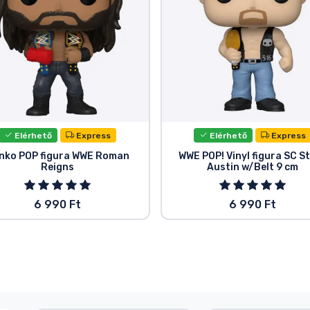
Elérhető
Express
Elérhető
Express
nko POP figura WWE Roman
WWE POP! Vinyl figura SC S
Reigns
Austin w/Belt 9 cm
6 990 Ft
6 990 Ft