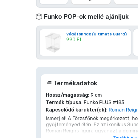
Terméktípusok
Funko POP-ok mellé ajánljuk
Márkák
Védőtok 1db (Ultimate Guard)
990 Ft
Termékadatok
Hossz/magasság:
9 cm
Termék típusa
: Funko PLUS #183
Kapcsolódó karakter(ek)
:
Roman Reig
Ismerj el! A Törzsfőnök megérkezett, ho
gyűjteményed élén. Ez az ikonikus Su
Roman Reigns figura ugyanazt a domin
ringjében töri szét ellenfeleit. Ez nem