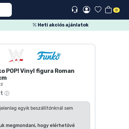
0
Heti akciós ajánlatok
o POP! Vinyl figura Roman
 cm
22
tt
jelenleg egyik beszállítónknál sem
uk megmondani, hogy elérhetővé