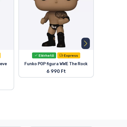
Elérhető
Express
Elér
teve
Funko POP figura WWE The Rock
WWE Funko PO
Event
6 990 Ft