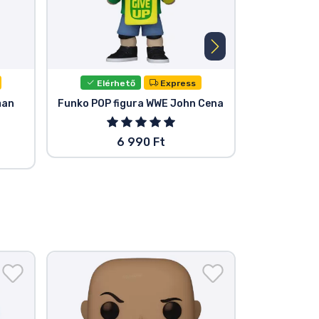
Elérhető
Express
Elér
man
Funko POP figura WWE John Cena
Funko POP 
6 990 Ft