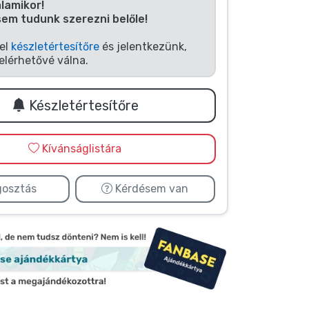
alamikor!
sem tudunk szerezni belőle!
fel
készletértesítőre
és jelentkezünk,
elérhetővé válna.
Készletértesítőre
Kívánságlistára
osztás
Kérdésem van