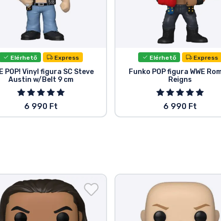
Elérhető
Express
Elérhető
Express
 POP! Vinyl figura SC Steve
Funko POP figura WWE Ro
Austin w/Belt 9 cm
Reigns
6 990 Ft
6 990 Ft