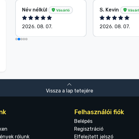
Név nélkül
S. Kevin
Vásárló
Vásár
2026. 08. 07.
2026. 08. 07.
Vissza a lap tetejére
nk
Felhasználói fiók
Belépés
ken
Regisztráció
ények rólunk
Elfelejtett jelszó