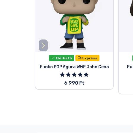
Elérhető
Express
Funko POP figura WWE John Cena
Fu
6 990 Ft