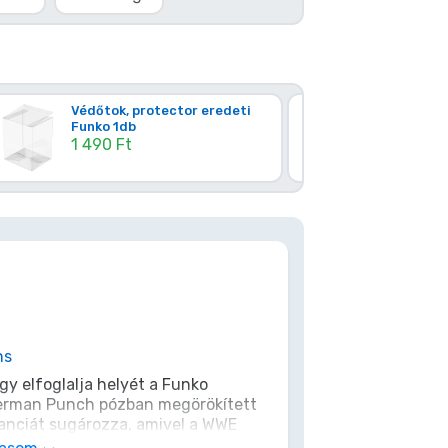
Védőtok, protector eredeti
Kemény mű
Funko 1db
(Eredeti F
1 490 Ft
6 490 Ft
ns
gy elfoglalja helyét a Funko
perman Punch pózban megörökített
anciát sugározza, amivel a WWE
 csak egy gyűjtői darab, hanem egy