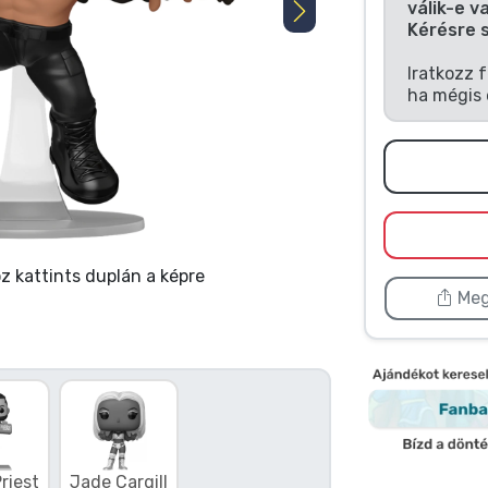
válik-e v
Kérésre 
Iratkozz 
ha mégis 
 kattints duplán a képre
Meg
riest
Jade Cargill