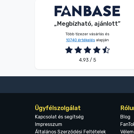
G. Gábor
Vásárló
„Megbízható, ajánlott”
2026. 08. 07.
Több tízezer vásárlás és
10740 értékelés
alapján
4.93 / 5
Ügyfélszolgálat
Rólu
Kapcsolat és segítség
Blog
Impresszum
FanTo
Általános Szerződési Feltételek
Vélem