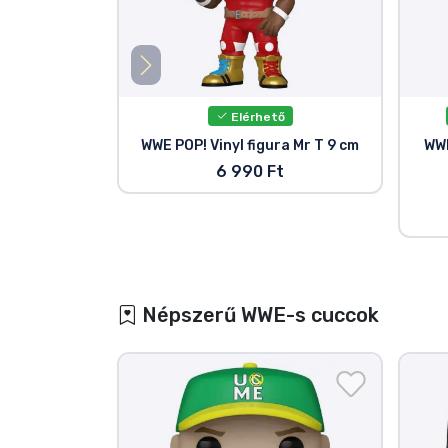
Elérhető
WWE POP! Vinyl figura Mr T 9 cm
WWE
6 990 Ft
Népszerű WWE-s cuccok