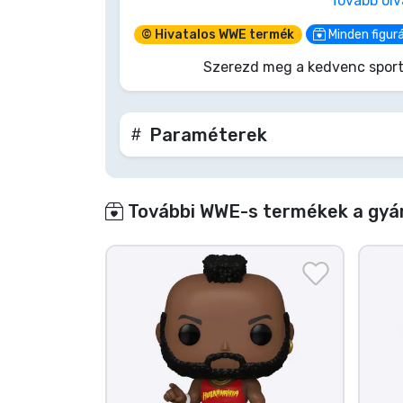
Tovább ol
igazi nyilatkozat. Tedd a polcodra a vi
mindenkinek, ki az Asztalfő!
© Hivatalos WWE termék
Minden figur
Szerezd meg a kedvenc sport
Paraméterek
További WWE-s termékek a gyá