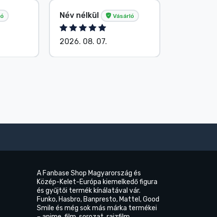
Tősér Al
Név nélkül
ló
Vásárló
Vásárló
2026. 08. 07.
2026. 08.
A Fanbase Shop Magyarország és
Közép-Kelet-Európa kiemelkedő figura
és gyűjtői termék kínálatával vár.
Funko, Hasbro, Banpresto, Mattel, Good
Smile és még sok más márka termékei
– anime, film, sorozat, rajzfilm