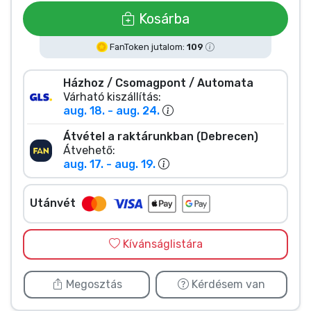
Zenés cuccok
Kosárba
Terméktípusok
FanToken jutalom:
109
Házhoz / Csomagpont / Automata
Márkák
Várható kiszállítás:
aug. 18. - aug. 24.
Átvétel a raktárunkban (Debrecen)
Átvehető:
aug. 17. - aug. 19.
Utánvét
Kívánságlistára
Megosztás
Kérdésem van