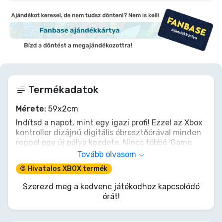
Termékadatok
Mérete:
59x2cm
Indítsd a napot, mint egy igazi profi! Ezzel az Xbox
kontroller dizájnú digitális ébresztőórával minden
reggel egy új pálya kezdete. Nincs többé 'Game
Over' a kómás ébredéseknek, csak a 'Level Up'
Tovább olvasom
érzés, ahogy stílusosan és időben kelsz. Tedd az
© Hivatalos XBOX termék
éjjeliszekrényedre ezt az ikonikus darabot, és
mutasd meg, hogy a te világodban a reggelek is
Szerezd meg a kedvenc játékodhoz kapcsolódó
győzelemmel indulnak! Ideje felébredni és
órát!
játszani... vagy legalábbis kávét főzni a következő
küldetés előtt.