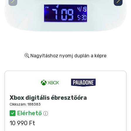
Ajándékkártya
Szállítás és fizetés
Sorozatos cuccok
Filmes cuccok
Nagyításhoz nyomj duplán a képre
Mesés cuccok
Animés cuccok
Xbox digitális ébresztőóra
Gamer cuccok
Cikkszám:
188383
Elérhető
Sportos cuccok
10 990 Ft