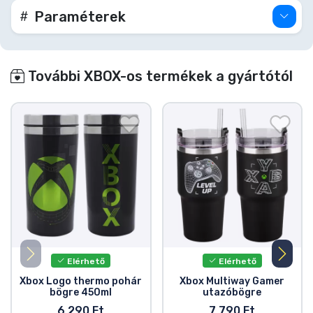
Paraméterek
További XBOX-os termékek a gyártótól
Elérhető
Elérhető
Xbox Logo thermo pohár
Xbox Multiway Gamer
bögre 450ml
utazóbögre
6 290 Ft
7 790 Ft