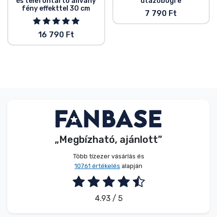
és telefontartó állvány
utazóbögre
fény effekttel 30 cm
7 790 Ft
16 790 Ft
„Megbízható, ajánlott”
Több tízezer vásárlás és
10761 értékelés
alapján
4.93 / 5