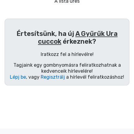
Ajándékkártya
A lista üres
Szállítás és fizetés
Értesítsünk, ha új
A Gyűrűk Ura
Sorozatos cuccok
cuccok
érkeznek?
Filmes cuccok
Iratkozz fel a hírlevélre!
Tagjaink egy gombnyomásra feliratkozhatnak a
Mesés cuccok
kedvenceik hírlevelére!
Lépj be
, vagy
Regisztrálj
a hírlevél feliratkozáshoz!
Animés cuccok
Gamer cuccok
Sportos cuccok