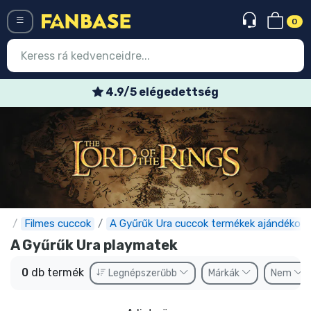
0
Menü
4.9/5 elégedettség
Belépés
Regisztráció
Legújabb cuccok
Akciós ajánlatok
Express szállítás
e
Filmes cuccok
A Gyűrűk Ura cuccok termékek ajándékok
A Gyűrűk Ura playmatek
Előrendelhető cuccok
0
db termék
Legnépszerűbb
Márkák
Nem
Outlet cuccok