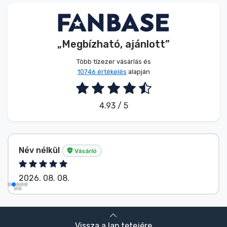
Zenés cuccok
Terméktípusok
„Megbízható, ajánlott”
Több tízezer vásárlás és
Márkák
10746 értékelés
alapján
4.93 / 5
Név nélkül
Vásárló
2026. 08. 08.
Vissza a lap tetejére