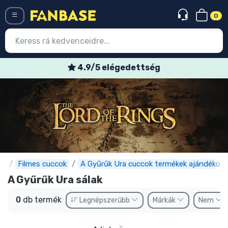
0
Menü
4.9/5 elégedettség
Belépés
Regisztráció
Legújabb cuccok
Akciós ajánlatok
Express szállítás
e
Filmes cuccok
A Gyűrűk Ura cuccok termékek ajándékok
A Gyűrűk Ura sálak
Előrendelhető cuccok
0
db termék
Legnépszerűbb
Márkák
Nem
Outlet cuccok