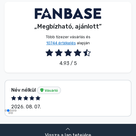
Zenés cuccok
Terméktípusok
„Megbízható, ajánlott”
Több tízezer vásárlás és
Márkák
10744 értékelés
alapján
4.93 / 5
Név nélkül
Vásárló
2026. 08. 07.
Vissza a lap tetejére