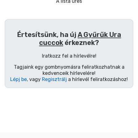
Ajándékkártya
A lista üres
Szállítás és fizetés
Értesítsünk, ha új
A Gyűrűk Ura
Sorozatos cuccok
cuccok
érkeznek?
Filmes cuccok
Iratkozz fel a hírlevélre!
Tagjaink egy gombnyomásra feliratkozhatnak a
Mesés cuccok
kedvenceik hírlevelére!
Lépj be
, vagy
Regisztrálj
a hírlevél feliratkozáshoz!
Animés cuccok
Gamer cuccok
Sportos cuccok