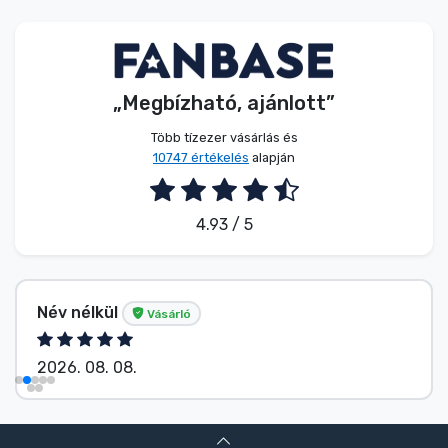
Zenés cuccok
Terméktípusok
„Megbízható, ajánlott”
Márkák
Több tízezer vásárlás és
10747 értékelés
alapján
4.93 / 5
Név nélkül
Vásárló
2026. 08. 08.