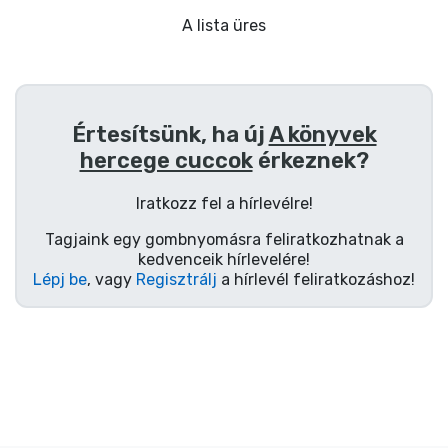
Ajándékkártya
A lista üres
Szállítás és fizetés
Sorozatos cuccok
Értesítsünk, ha új
A könyvek
hercege cuccok
érkeznek?
Filmes cuccok
Iratkozz fel a hírlevélre!
Mesés cuccok
Tagjaink egy gombnyomásra feliratkozhatnak a
kedvenceik hírlevelére!
Animés cuccok
Lépj be
, vagy
Regisztrálj
a hírlevél feliratkozáshoz!
Gamer cuccok
Sportos cuccok