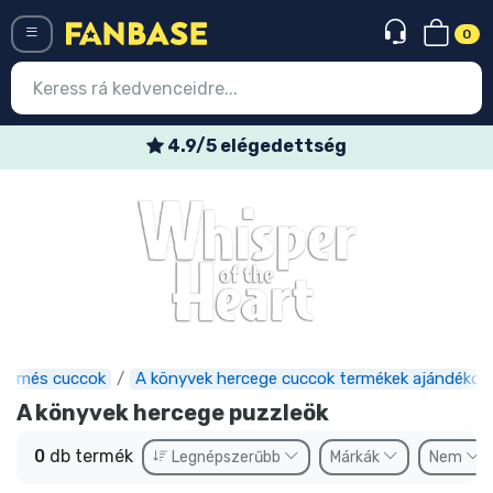
0
Menü
4.9/5 elégedettség
Belépés
Regisztráció
Legújabb cuccok
Akciós ajánlatok
Express szállítás
Animés cuccok
A könyvek hercege cuccok termékek ajándékok
Előrendelhető cuccok
A könyvek hercege puzzleök
Outlet cuccok
0
db termék
Legnépszerűbb
Márkák
Nem