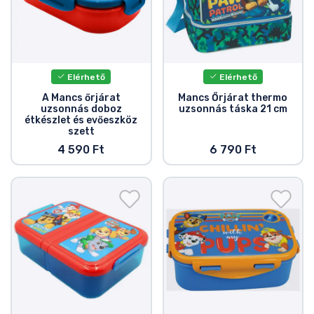
Zenés cuccok
Terméktípusok
Elérhető
Elérhető
Márkák
A Mancs őrjárat
Mancs Őrjárat thermo
uzsonnás doboz
uzsonnás táska 21 cm
étkészlet és evőeszköz
szett
4 590 Ft
6 790 Ft