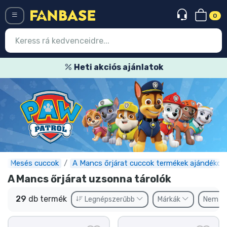
0
Menü
Heti akciós ajánlatok
Belépés
Regisztráció
Legújabb cuccok
Akciós ajánlatok
Express szállítás
Mesés cuccok
A Mancs őrjárat cuccok termékek ajándékok
A Mancs őrjárat uzsonna tárolók
Előrendelhető cuccok
29
db termék
Legnépszerűbb
Márkák
Nem
Outlet cuccok