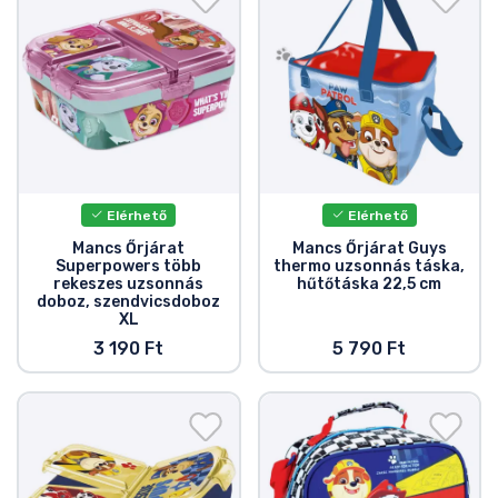
Elérhető
Elérhető
Mancs Őrjárat
Mancs Őrjárat Guys
Superpowers több
thermo uzsonnás táska,
rekeszes uzsonnás
hűtőtáska 22,5 cm
doboz, szendvicsdoboz
XL
3 190 Ft
5 790 Ft