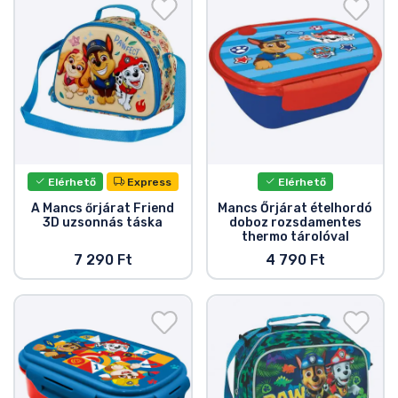
Ajándékkártya
Szállítás és fizetés
Sorozatos cuccok
Filmes cuccok
Elérhető
Express
Elérhető
Mesés cuccok
A Mancs őrjárat Friend
Mancs Őrjárat ételhordó
3D uzsonnás táska
doboz rozsdamentes
thermo tárolóval
Animés cuccok
7 290 Ft
4 790 Ft
Gamer cuccok
Sportos cuccok