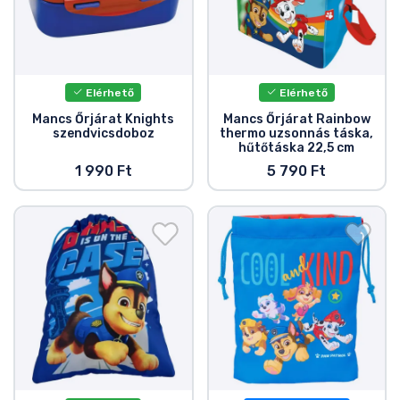
Elérhető
Elérhető
Mancs Őrjárat Knights
Mancs Őrjárat Rainbow
szendvicsdoboz
thermo uzsonnás táska,
hűtőtáska 22,5 cm
1 990 Ft
5 790 Ft