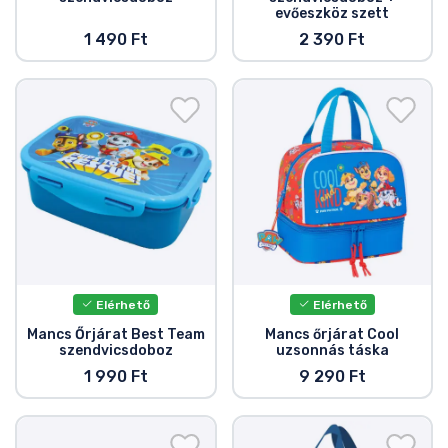
evőeszköz szett
1 490 Ft
2 390 Ft
Elérhető
Elérhető
Mancs Őrjárat Best Team
Mancs őrjárat Cool
szendvicsdoboz
uzsonnás táska
1 990 Ft
9 290 Ft