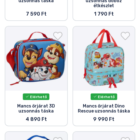
uzsonnás táska
uzsonnás doboz
étkészlet
7 590 Ft
1 790 Ft
Elérhető
Elérhető
Mancs őrjárat 3D
Mancs őrjárat Dino
uzsonnás táska
Rescue uzsonnás táska
4 890 Ft
9 990 Ft