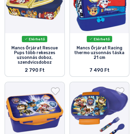
Elérhető
Elérhető
Mancs Őrjárat Rescue
Mancs Őrjárat Racing
Pups több rekeszes
thermo uzsonnás táska
uzsonnás doboz,
21 cm
szendvicsdoboz
2 790 Ft
7 490 Ft