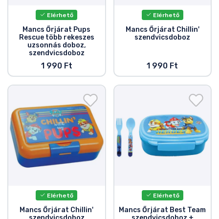
Elérhető
Elérhető
Mancs Őrjárat Pups
Mancs Őrjárat Chillin'
Rescue több rekeszes
szendvicsdoboz
uzsonnás doboz,
szendvicsdoboz
1 990 Ft
1 990 Ft
Elérhető
Elérhető
Mancs Őrjárat Chillin'
Mancs Őrjárat Best Team
szendvicsdoboz
szendvicsdoboz +