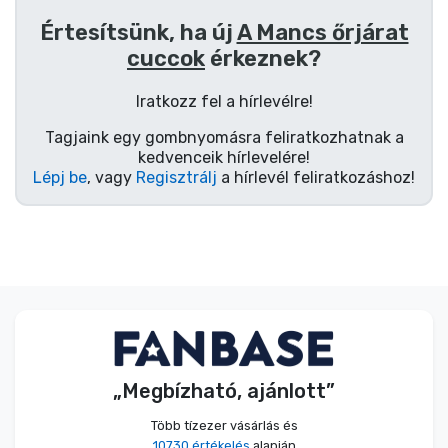
Értesítsünk, ha új
A Mancs őrjárat
cuccok
érkeznek?
Iratkozz fel a hírlevélre!
Tagjaink egy gombnyomásra feliratkozhatnak a
kedvenceik hírlevelére!
Lépj be
, vagy
Regisztrálj
a hírlevél feliratkozáshoz!
„Megbízható, ajánlott”
Több tízezer vásárlás és
10730 értékelés
alapján