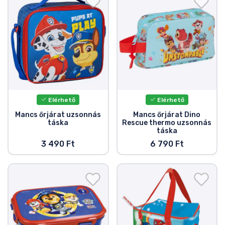
Elérhető
Elérhető
Mancs őrjárat uzsonnás
Mancs őrjárat Dino
táska
Rescue thermo uzsonnás
táska
3 490 Ft
6 790 Ft