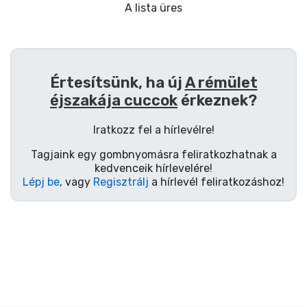
Ajándékkártya
A lista üres
Szállítás és fizetés
Sorozatos cuccok
Értesítsünk, ha új
A rémület
éjszakája cuccok
érkeznek?
Filmes cuccok
Iratkozz fel a hírlevélre!
Mesés cuccok
Tagjaink egy gombnyomásra feliratkozhatnak a
kedvenceik hírlevelére!
Lépj be
, vagy
Regisztrálj
a hírlevél feliratkozáshoz!
Animés cuccok
Gamer cuccok
Sportos cuccok