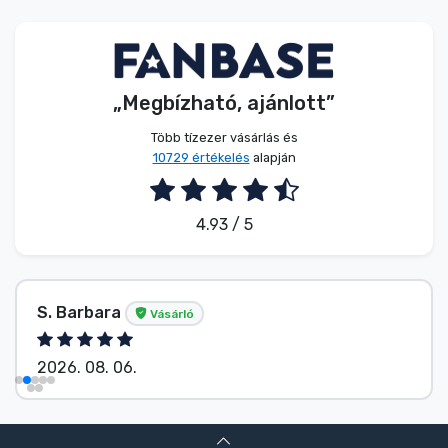
Zenés cuccok
Terméktípusok
„Megbízható, ajánlott”
Márkák
Több tízezer vásárlás és
10729 értékelés
alapján
4.93 / 5
S. Barbara
Vásárló
2026. 08. 06.