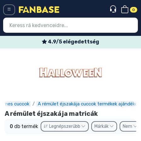
0
Menü
4.9/5 elégedettség
Belépés
Regisztráció
Legújabb cuccok
Akciós ajánlatok
Express szállítás
Filmes cuccok
A rémület éjszakája cuccok termékek ajándékok
A rémület éjszakája matricák
Előrendelhető cuccok
0
db termék
Legnépszerűbb
Márkák
Nem
Outlet cuccok